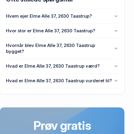
Hvem ejer Elme Alle 37, 2630 Taastrup?
En eller flere privat(e) ejer Elme Alle 37, 2630
Hvor stor er Elme Alle 37, 2630 Taastrup?
Taastrup.
Enhedens BBR-areal er 139 m² på Elme Alle 37,
Hvornår blev Elme Alle 37, 2630 Taastrup
2630 Taastrup.
bygget?
Den primære bygning blev bygget i 1927 på Elme
Hvad er Elme Alle 37, 2630 Taastrup værd?
Alle 37, 2630 Taastrup.
Prisen var 2,7 mio. kr., da Elme Alle 37, 2630
Hvad er Elme Alle 37, 2630 Taastrup vurderet til?
Taastrup senest blev handlet i 2012.
4,38 mio. kr. er vurdering på Elme Alle 37, 2630
Taastrup.
Prøv gratis