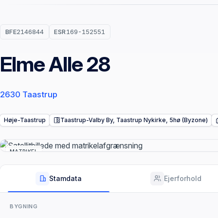
BFE
2146844
ESR
169-152551
Elme Alle 28
2630 Taastrup
Høje-Taastrup
Taastrup-Valby By, Taastrup Nykirke, 5hø (Byzone)
MATRIKEL
Stamdata
Ejerforhold
BYGNING