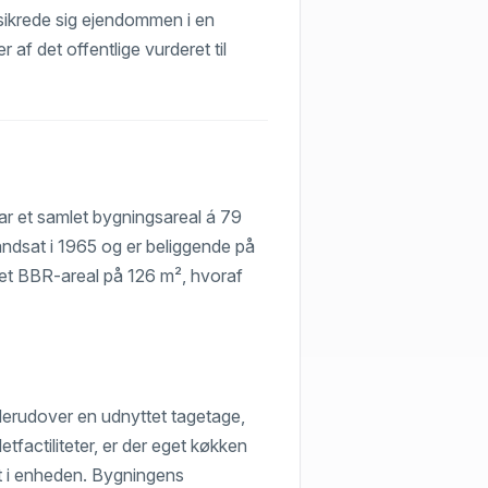
) sikrede sig ejendommen i en
r af det offentlige vurderet til
har et samlet bygningsareal á 79
andsat i 1965 og er beliggende på
et BBR-areal på 126 m², hvoraf
derudover en udnyttet tagetage,
etfactiliteter, er der eget køkken
t i enheden. Bygningens