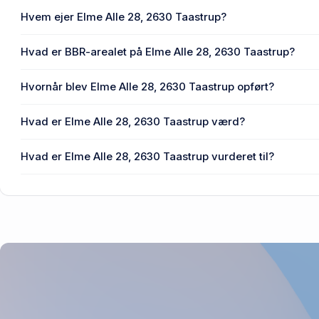
Hvem ejer Elme Alle 28, 2630 Taastrup?
En eller flere privat(e) ejer Elme Alle 28, 2630 Taastrup.
Hvad er BBR-arealet på Elme Alle 28, 2630 Taastrup?
Enhedens BBR-areal er 126 m² på Elme Alle 28, 2630 Taa
Hvornår blev Elme Alle 28, 2630 Taastrup opført?
Den primære bygning blev opført i 1929 på Elme Alle 28, 
Hvad er Elme Alle 28, 2630 Taastrup værd?
Prisen var 2,5 mio. kr., da Elme Alle 28, 2630 Taastrup sene
Hvad er Elme Alle 28, 2630 Taastrup vurderet til?
3,43 mio. kr. er vurdering på Elme Alle 28, 2630 Taastrup.