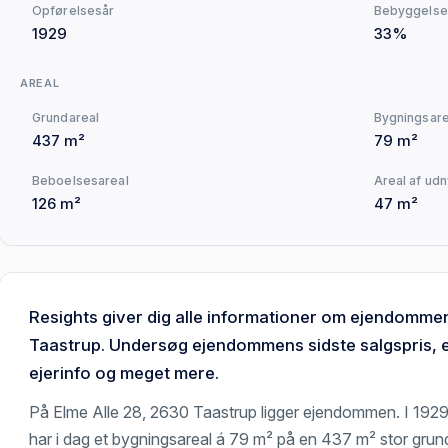
Opførelsesår
Bebyggelse
1929
33%
AREAL
Grundareal
Bygningsare
437 m²
79 m²
Beboelsesareal
Areal af udn
126 m²
47 m²
Resights giver dig alle informationer om ejendomme
Taastrup. Undersøg ejendommens sidste salgspris, 
ejerinfo og meget mere.
På Elme Alle 28, 2630 Taastrup ligger ejendommen. I 192
har i dag et bygningsareal á 79 m² på en 437 m² stor grun