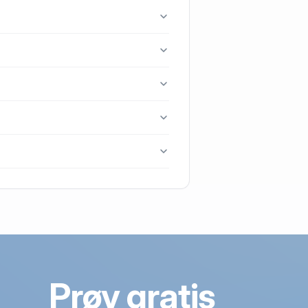
strup.
2630 Taastrup.
st blev handlet i 2017.
Prøv gratis