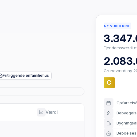
NY VURDERING
3.347.
Ejendomsværdi n
2.083.
Grundværdi ny 2
Fritliggende enfamiliehus
C
Opførsels
Værdi
Bebyggels
Bygningsa
Beboelses