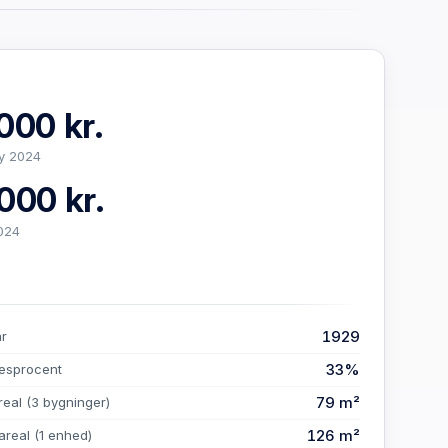
000 kr.
y 2024
000 kr.
024
1929
år
33%
esprocent
79 m²
real
(3 bygninger)
126 m²
areal
(1 enhed)