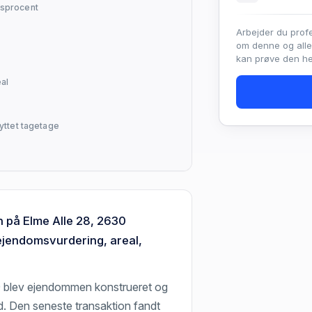
sprocent
Arbejder du prof
om denne og all
kan prøve den hel
al
yttet tagetage
n på Elme Alle 28, 2630
ejendomsvurdering, areal,
9 blev ejendommen konstrueret og
d. Den seneste transaktion fandt