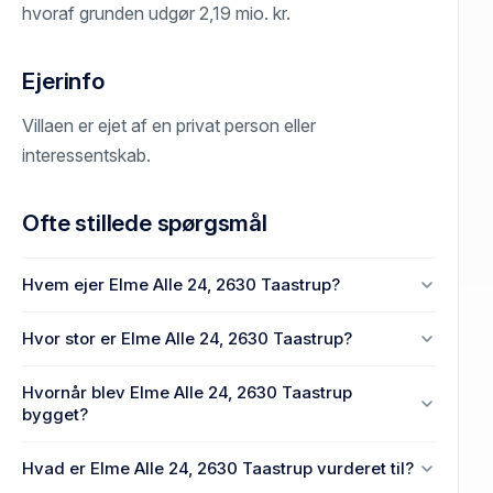
hvoraf grunden udgør 2,19 mio. kr.
Ejerinfo
Villaen er ejet af en privat person eller
interessentskab.
Ofte stillede spørgsmål
Hvem ejer Elme Alle 24, 2630 Taastrup?
En eller flere privat(e) ejer Elme Alle 24, 2630
Hvor stor er Elme Alle 24, 2630 Taastrup?
Taastrup.
Enhedens BBR-areal er 213 m² på Elme Alle 24,
Hvornår blev Elme Alle 24, 2630 Taastrup
2630 Taastrup.
bygget?
Den primære bygning blev opført i 1931 på Elme Alle
Hvad er Elme Alle 24, 2630 Taastrup vurderet til?
24, 2630 Taastrup.