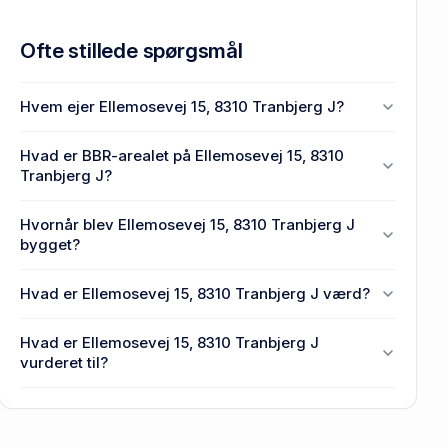
Ofte stillede spørgsmål
Hvem ejer Ellemosevej 15, 8310 Tranbjerg J?
En eller flere privat(e) ejer Ellemosevej 15, 8310
Hvad er BBR-arealet på Ellemosevej 15, 8310
Tranbjerg J.
Tranbjerg J?
Enhedens BBR-areal er 195 m² på Ellemosevej 15,
Hvornår blev Ellemosevej 15, 8310 Tranbjerg J
8310 Tranbjerg J.
bygget?
Den primære bygning blev opført i 1964 på
Hvad er Ellemosevej 15, 8310 Tranbjerg J værd?
Ellemosevej 15, 8310 Tranbjerg J.
Prisen var 2 mio. kr., da Ellemosevej 15, 8310
Hvad er Ellemosevej 15, 8310 Tranbjerg J
Tranbjerg J senest blev handlet i 2011.
vurderet til?
3,71 mio. kr. er vurdering på Ellemosevej 15, 8310
Tranbjerg J.