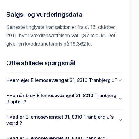
Salgs- og vurderingsdata
Seneste tinglyste transaktion er fra d. 13. oktober
2011, hvor værdiansættelsen var 1,97 mio. kr. Det
giver en kvadratmeterpris på 19.362 kr.
Ofte stillede spørgsmål
Hvem ejer Ellemosevænget 31, 8310 Tranbjerg J?
En eller flere privat(e) ejer Ellemosevænget 31, 8310
Hvornår blev Ellemosevænget 31, 8310 Tranbjerg
Tranbjerg J.
J opført?
Den primære bygning blev bygget i 2008 på
Hvad er Ellemosevænget 31, 8310 Tranbjerg J's
Ellemosevænget 31, 8310 Tranbjerg J.
værdi?
Prisen var 1,97 mio. kr., da Ellemosevænget 31,
Hvad er Ellemosevænget 31, 8310 Tranbjerg J