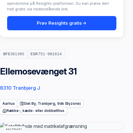
ejendomme på Resights-platformen. Du kan prøve den
helt gratis via nedenstående link.
Prøv Resights gratis
BFE
361365
ESR
751-981614
Ellemosevænget 31
8310 Tranbjerg J
Aarhus
Slet By, Tranbjerg, 9dk (Byzone)
Række-, kæde- eller dobbelthus
MATRIKEL