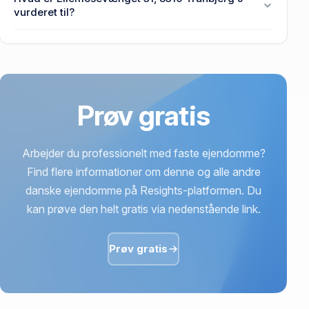
8310 Tranbjerg J senest blev handlet i 2011.
vurderet til?
2,49 mio. kr. er vurdering på Ellemosevænget 31,
8310 Tranbjerg J.
Prøv gratis
Arbejder du professionelt med faste ejendomme?
Find flere informationer om denne og alle andre
danske ejendomme på Resights-platformen. Du
kan prøve den helt gratis via nedenstående link.
Prøv gratis