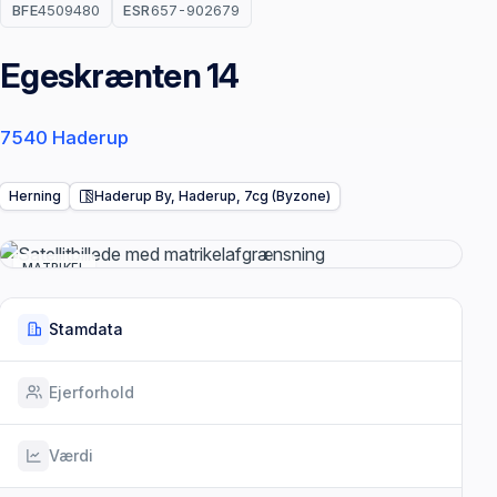
BFE
4509480
ESR
657-902679
Egeskrænten 14
7540 Haderup
Herning
Haderup By, Haderup, 7cg (Byzone)
MATRIKEL
Stamdata
Ejerforhold
Værdi