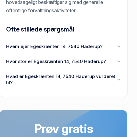
hovedsageligt beskæftiger sig med generelle
offentlige forvaltningsaktiviteter.
Ofte stillede spørgsmål
Hvem ejer Egeskrænten 14, 7540 Haderup?
Herning Kommune ejer Egeskrænten 14, 7540
Hvor stor er Egeskrænten 14, 7540 Haderup?
Haderup.
Grundarealet er 462 m² på Egeskrænten 14, 7540
Hvad er Egeskrænten 14, 7540 Haderup vurderet
Haderup.
til?
2.800 kr. er vurdering på Egeskrænten 14, 7540
Haderup.
Prøv gratis