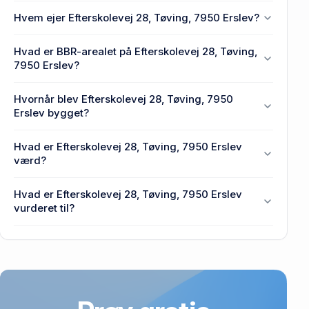
Hvem ejer Efterskolevej 28, Tøving, 7950 Erslev?
En eller flere privat(e) ejer Efterskolevej 28, Tøving,
Hvad er BBR-arealet på Efterskolevej 28, Tøving,
7950 Erslev.
7950 Erslev?
Enhedens BBR-areal er 82 m² på Efterskolevej 28,
Hvornår blev Efterskolevej 28, Tøving, 7950
Tøving, 7950 Erslev.
Erslev bygget?
Den primære bygning blev opført i 1912 på
Hvad er Efterskolevej 28, Tøving, 7950 Erslev
Efterskolevej 28, Tøving, 7950 Erslev.
værd?
Prisen var 320.000 kr., da Efterskolevej 28, Tøving,
Hvad er Efterskolevej 28, Tøving, 7950 Erslev
7950 Erslev senest blev handlet i 2014.
vurderet til?
594.000 kr. er vurdering på Efterskolevej 28,
Tøving, 7950 Erslev.