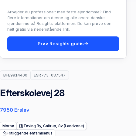
Arbejder du professionelt med faste ejendomme? Find
flere informationer om denne og alle andre danske
ejendomme på Resights-platformen. Du kan prøve den
helt gratis via nedenstående link.
Prøv Resights gratis
BFE
9914400
ESR
773-087547
Efterskolevej 28
7950 Erslev
Morsø
Tøving By, Galtrup, 8v (Landzone)
Fritliggende enfamiliehus