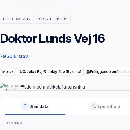
BFE
100055617
ESR
773-132982
Doktor Lunds Vej 16
7950 Erslev
Morsø
Ø. Jølby By, Ø. Jølby, 1bo (Byzone)
Fritliggende enfamilie
MATRIKEL
Stamdata
Ejerforhold
BYGNING