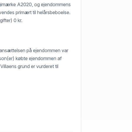
nergimærke A2020, og ejendommens
vendes primært til helårsbeboelse.
fter) 0 kr.
ærdiansættelsen på ejendommen var
tperson(er) købte ejendommen af
llaens grund er vurderet til