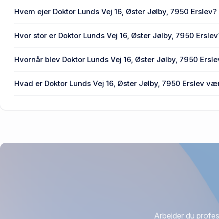
Hvem ejer Doktor Lunds Vej 16, Øster Jølby, 7950 Erslev?
En eller flere privat(e) ejer Doktor Lunds Vej 16, Øster Jølb
Hvor stor er Doktor Lunds Vej 16, Øster Jølby, 7950 Erslev
Enhedens BBR-areal er 171 m² på Doktor Lunds Vej 16, Øst
Hvornår blev Doktor Lunds Vej 16, Øster Jølby, 7950 Ersle
Den primære bygning blev bygget i 2024 på Doktor Lunds V
Hvad er Doktor Lunds Vej 16, Øster Jølby, 7950 Erslev væ
Prisen var 188.550 kr., da Doktor Lunds Vej 16, Øster Jølby
2023.
Arbejder du profes