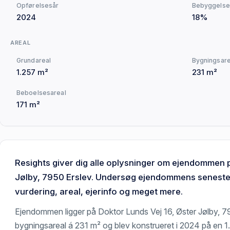
Opførelsesår
Bebyggelse
2024
18%
AREAL
Grundareal
Bygningsare
1.257 m²
231 m²
Beboelsesareal
171 m²
Resights giver dig alle oplysninger om ejendommen 
Jølby, 7950 Erslev. Undersøg ejendommens seneste h
vurdering, areal, ejerinfo og meget mere.
Ejendommen ligger på Doktor Lunds Vej 16, Øster Jølby, 
bygningsareal á 231 m² og blev konstrueret i 2024 på en 1.