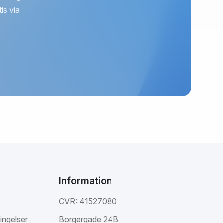
is via
Information
CVR: 41527080
ingelser
Borgergade 24B