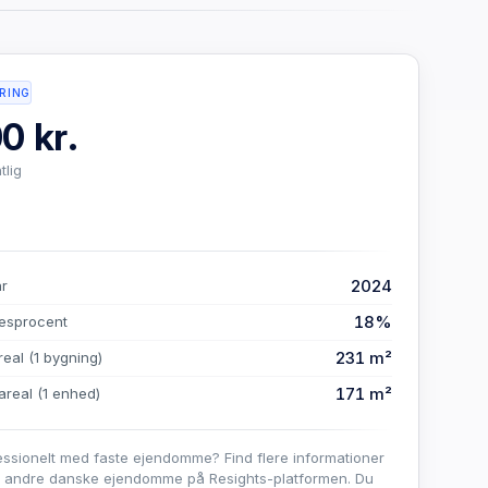
RING
0 kr.
tlig
2024
år
18%
esprocent
231 m²
real
(1 bygning)
171 m²
areal
(1 enhed)
essionelt med faste ejendomme? Find flere informationer
e andre danske ejendomme på Resights-platformen. Du