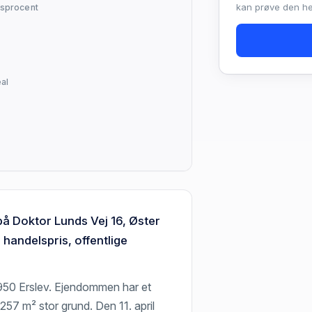
kan prøve den hel
sprocent
al
på Doktor Lunds Vej 16, Øster
andelspris, offentlige
7950 Erslev. Ejendommen har et
257 m² stor grund. Den 11. april