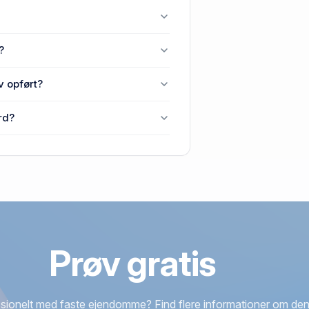
y, 7950 Erslev.
?
er Jølby, 7950 Erslev.
v opført?
ej 16, Øster Jølby, 7950 Erslev.
rd?
, 7950 Erslev senest blev handlet i
Prøv gratis
sionelt med faste ejendomme? Find flere informationer om den