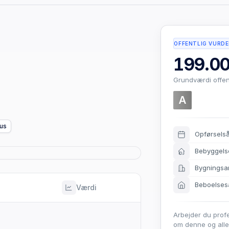
OFFENTLIG VURDE
199.00
Grundværdi offen
A
hus
Opførsels
Bebyggels
Bygningsa
Beboelses
Værdi
Arbejder du prof
om denne og all