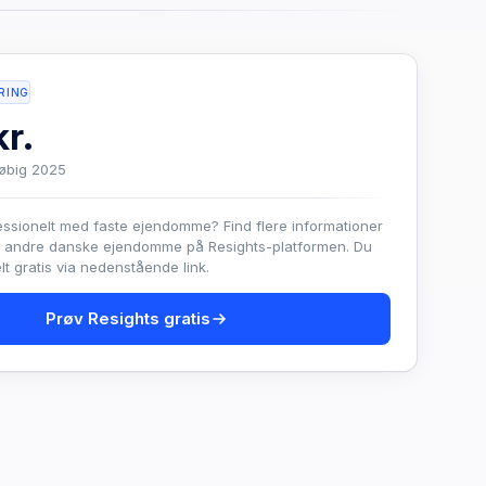
RING
r.
løbig 2025
essionelt med faste ejendomme? Find flere informationer
e andre danske ejendomme på Resights-platformen. Du
t gratis via nedenstående link.
Prøv Resights gratis