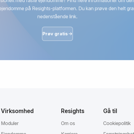
sionelt med faste ejendomme? Find flere informationer om den
ejendomme på Resights-platformen. Du kan prøve den helt grat
nedenstående link.
Prøv gratis
Virksomhed
Resights
Gå til
Moduler
Om os
Cookiepolitik