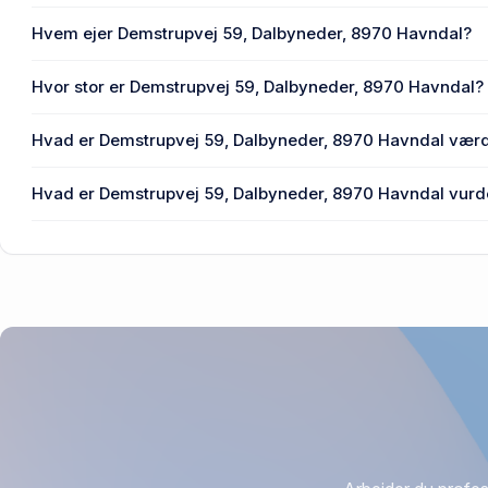
Hvem ejer Demstrupvej 59, Dalbyneder, 8970 Havndal?
Randers Kommune ejer Demstrupvej 59, Dalbyneder, 897
Hvor stor er Demstrupvej 59, Dalbyneder, 8970 Havndal?
Grundarealet er 392 m² på Demstrupvej 59, Dalbyneder, 
Hvad er Demstrupvej 59, Dalbyneder, 8970 Havndal vær
Prisen var 1.400 kr., da Demstrupvej 59, Dalbyneder, 8970
Hvad er Demstrupvej 59, Dalbyneder, 8970 Havndal vurder
1976.
3.900 kr. er vurdering på Demstrupvej 59, Dalbyneder, 89