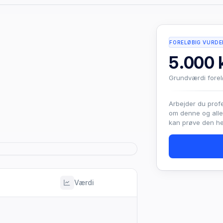
FORELØBIG VURDE
5.000 k
Grundværdi fore
Arbejder du prof
om denne og all
kan prøve den hel
Værdi