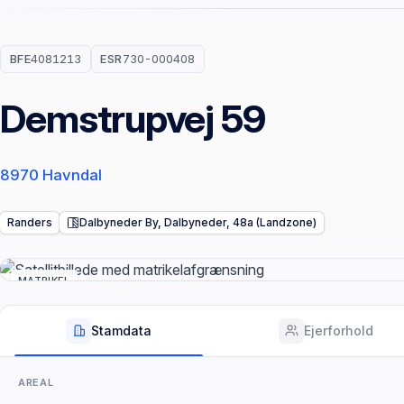
BFE
4081213
ESR
730-000408
Demstrupvej 59
8970 Havndal
Randers
Dalbyneder By, Dalbyneder, 48a (Landzone)
MATRIKEL
Stamdata
Ejerforhold
AREAL