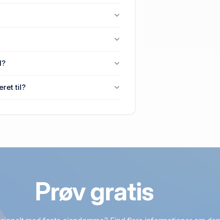
0 Havndal.
8970 Havndal.
d?
 Havndal senest blev handlet i
et til?
70 Havndal.
Prøv gratis