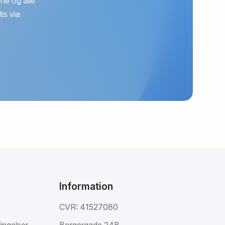
ne og alle
is via
Information
CVR: 41527080