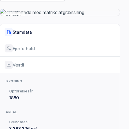
MATRIKEL
Stamdata
Ejerforhold
Værdi
BYGNING
Opførelsesår
1880
AREAL
Grundareal
3.388.326 m²