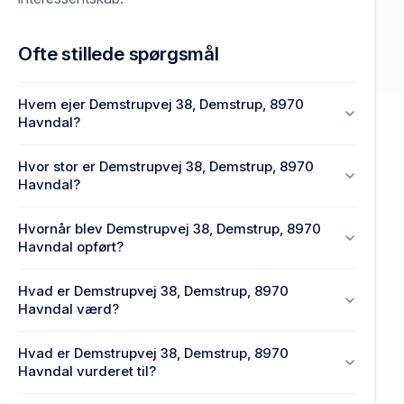
Ofte stillede spørgsmål
Hvem ejer Demstrupvej 38, Demstrup, 8970
Havndal?
En eller flere privat(e) ejer Demstrupvej 38,
Hvor stor er Demstrupvej 38, Demstrup, 8970
Demstrup, 8970 Havndal.
Havndal?
Enhedens BBR-areal er 897 m² på Demstrupvej 38,
Hvornår blev Demstrupvej 38, Demstrup, 8970
Demstrup, 8970 Havndal.
Havndal opført?
Den primære bygning blev opført i 1880 på
Hvad er Demstrupvej 38, Demstrup, 8970
Demstrupvej 38, Demstrup, 8970 Havndal.
Havndal værd?
Prisen var 124 mio. kr., da Demstrupvej 38,
Hvad er Demstrupvej 38, Demstrup, 8970
Demstrup, 8970 Havndal senest blev handlet i
Havndal vurderet til?
2025.