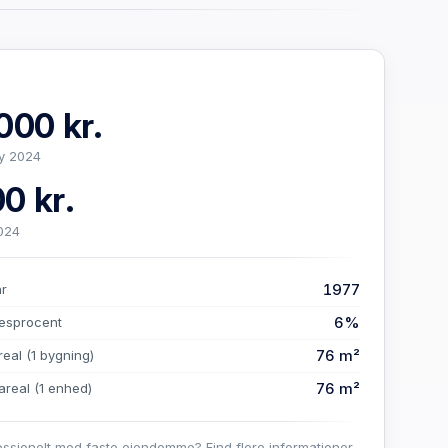
000 kr.
y 2024
0 kr.
024
1977
år
6%
esprocent
76 m²
real
(1 bygning)
76 m²
areal
(1 enhed)
essionelt med faste ejendomme? Find flere informationer