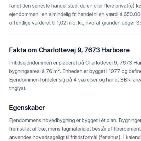
fandt den seneste handel sted, da en eller flere privat(e) 
ejendommen i en almindelig fri handel til en værdi á 650.0
offentlige vurderet til 1,02 mio. kr., hvoraf grunden udgør 3
Fakta om Charlottevej 9, 7673 Harboøre
Fritidsejendommen er placeret på Charlottevej 9, 7673 Ha
bygningsareal á 76 m². Enheden er bygget i 1977 og befind
Ejendommen fordeler sig på 4 værelser og har et BBR-area
tinglyst.
Egenskaber
Ejendommens hovedbygning er bygget i ét plan. Bygninge
fremstillet af træ, mens tagmaterialet består af fibercem
anvendes hovedsageligt til fritidsformål (feriehus). I kal