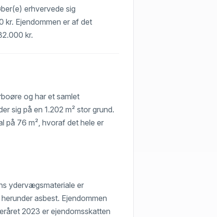
køber(e) erhvervede sig
00 kr. Ejendommen er af det
32.000 kr.
rboøre og har et samlet
er sig på en 1.202 m² stor grund.
l på 76 m², hvoraf det hele er
ns ydervægsmateriale er
ent herunder asbest. Ejendommen
enderåret 2023 er ejendomsskatten