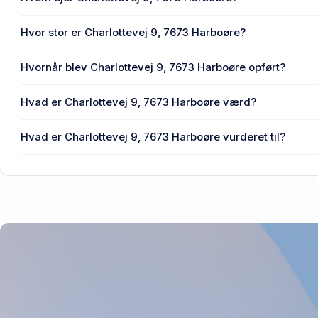
En eller flere privat(e) ejer Charlottevej 9, 7673 Harboøre.
Hvor stor er Charlottevej 9, 7673 Harboøre?
Enhedens BBR-areal er 76 m² på Charlottevej 9, 7673 Ha
Hvornår blev Charlottevej 9, 7673 Harboøre opført?
Den primære bygning blev bygget i 1977 på Charlottevej 
Hvad er Charlottevej 9, 7673 Harboøre værd?
Prisen var 650.000 kr., da Charlottevej 9, 7673 Harboøre s
Hvad er Charlottevej 9, 7673 Harboøre vurderet til?
1,02 mio. kr. er vurdering på Charlottevej 9, 7673 Harboøre