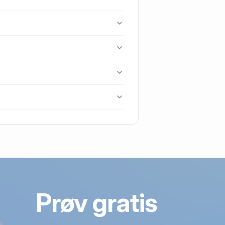
rboøre.
9, 7673 Harboøre.
enest blev handlet i 2018.
.
Prøv gratis