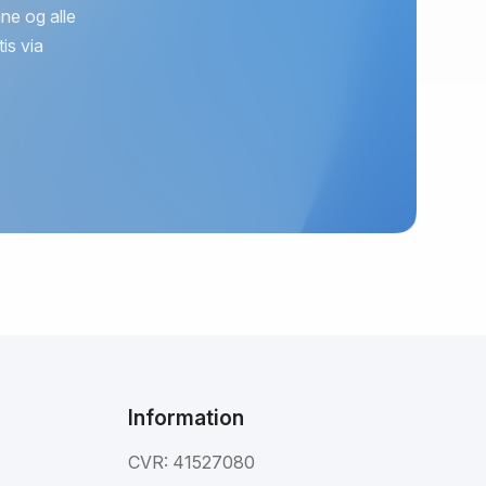
ne og alle
is via
Information
CVR: 41527080