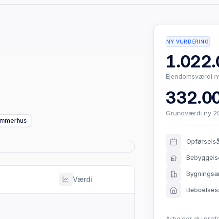
NY VURDERING
1.022.
Ejendomsværdi n
332.00
Grundværdi ny 2
mmerhus
Opførsels
Bebyggels
Bygningsa
Værdi
Beboelses
Arbejder du prof