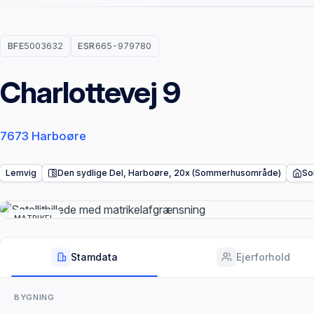
BFE
5003632
ESR
665-979780
Charlottevej 9
7673 Harboøre
Lemvig
Den sydlige Del, Harboøre, 20x (Sommerhusområde)
So
MATRIKEL
Stamdata
Ejerforhold
BYGNING