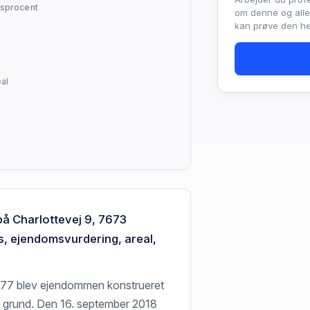
sprocent
om denne og all
kan prøve den hel
al
på Charlottevej 9, 7673
, ejendomsvurdering, areal,
1977 blev ejendommen konstrueret
r grund. Den 16. september 2018