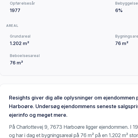
Opførelsesår
Bebyggelse
1977
6%
AREAL
Grundareal
Bygningsare
1.202 m²
76 m²
Beboelsesareal
76 m²
Resights giver dig alle oplysninger om ejendommen 
Harboøre. Undersøg ejendommens seneste salgspris
ejerinfo og meget mere.
På Charlottevej 9, 7673 Harboøre ligger ejendommen. I 
og har i dag et bygningsareal på 76 m² på en 1.202 m² sto