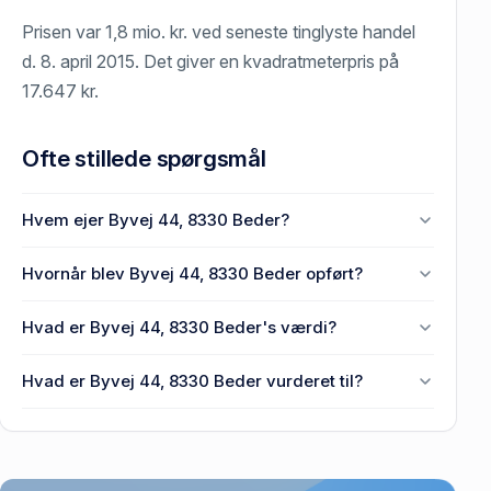
Prisen var 1,8 mio. kr. ved seneste tinglyste handel
d. 8. april 2015. Det giver en kvadratmeterpris på
17.647 kr.
Ofte stillede spørgsmål
Hvem ejer Byvej 44, 8330 Beder?
En eller flere privat(e) ejer Byvej 44, 8330 Beder.
Hvornår blev Byvej 44, 8330 Beder opført?
Den primære bygning blev bygget i 1982 på Byvej
Hvad er Byvej 44, 8330 Beder's værdi?
44, 8330 Beder.
Prisen var 1,8 mio. kr., da Byvej 44, 8330 Beder
Hvad er Byvej 44, 8330 Beder vurderet til?
senest blev handlet i 2015.
1,98 mio. kr. er vurdering på Byvej 44, 8330 Beder.