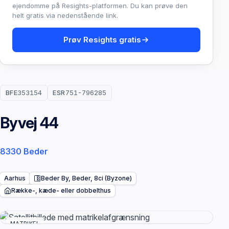
ejendomme på Resights-platformen. Du kan prøve den
helt gratis via nedenstående link.
Prøv Resights gratis
BFE
353154
ESR
751-796285
Byvej 44
8330 Beder
Aarhus
Beder By, Beder, 8ci (Byzone)
Række-, kæde- eller dobbelthus
MATRIKEL