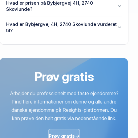
Hvad er prisen på Bybjergvej 4H, 2740
Bybjergvej 4H, 2740 Skovlunde.
Skovlunde?
Prisen var 500.000 kr., da Bybjergvej 4H, 2740
Hvad er Bybjergvej 4H, 2740 Skovlunde vurderet
Skovlunde senest blev handlet i 2025.
til?
870.000 kr. er vurdering på Bybjergvej 4H, 2740
Skovlunde.
Prøv gratis
Arbejder du professionelt med faste ejendomme?
Find flere informationer om denne og alle andre
danske ejendomme på Resights-platformen. Du
kan prøve den helt gratis via nedenstående link.
Prøv gratis