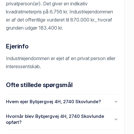
privatperson(er). Det giver en indikativ
kvadratmeterpris på 6.756 kr. Industriejendommen
er af det offentlige vurderet til 870.000 kr., hvoraf
grunden udgør 183.400 kr.
Ejerinfo
Industriejendommen er ejet af en privat person eller
interessentskab.
Ofte stillede spørgsmål
Hvem ejer Bybjergvej 4H, 2740 Skovlunde?
En eller flere privat(e) ejer Bybjergvej 4H, 2740
Hvornår blev Bybjergvej 4H, 2740 Skovlunde
Skovlunde.
opført?
Den primære bygning blev opført i 1978 på