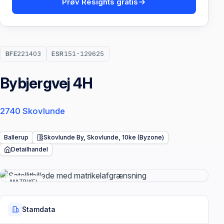
Prøv Resights gratis
BFE
221403
ESR
151-129625
Bybjergvej 4H
2740 Skovlunde
Ballerup
Skovlunde By, Skovlunde, 10ke (Byzone)
Detailhandel
MATRIKEL
Stamdata