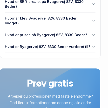
Hvad er BBR-arealet på Byagervej 82V, 8330
Beder.
Beder?
Enhedens BBR-areal er 107 m² på Byagervej 82V,
Hvornår blev Byagervej 82V, 8330 Beder
8330 Beder.
bygget?
Den primære bygning blev bygget i 1986 på
Hvad er prisen på Byagervej 82V, 8330 Beder?
Byagervej 82V, 8330 Beder.
Prisen var 1,22 mio. kr., da Byagervej 82V, 8330
Hvad er Byagervej 82V, 8330 Beder vurderet til?
Beder senest blev handlet i 2002.
2,09 mio. kr. er vurdering på Byagervej 82V, 8330
Beder.
Prøv gratis
Arbejder du professionelt med faste ejendomme?
Find flere informationer om denne og alle andre