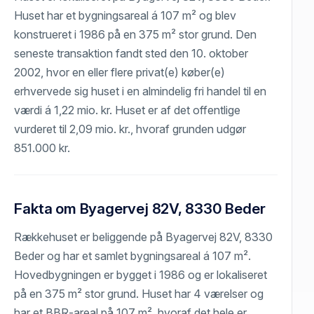
Huset har et bygningsareal á 107 m² og blev
konstrueret i 1986 på en 375 m² stor grund. Den
seneste transaktion fandt sted den 10. oktober
2002, hvor en eller flere privat(e) køber(e)
erhvervede sig huset i en almindelig fri handel til en
værdi á 1,22 mio. kr. Huset er af det offentlige
vurderet til 2,09 mio. kr., hvoraf grunden udgør
851.000 kr.
Fakta om Byagervej 82V, 8330 Beder
Rækkehuset er beliggende på Byagervej 82V, 8330
Beder og har et samlet bygningsareal á 107 m².
Hovedbygningen er bygget i 1986 og er lokaliseret
på en 375 m² stor grund. Huset har 4 værelser og
har et BBR-areal på 107 m², hvoraf det hele er