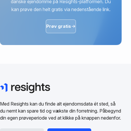
danske ejendomme på Resights-platformen. Du
kan prøve den helt gratis via nedenstående link.
Prøv gratis
Med Resights kan du finde alt ejendomsdata ét sted, så
du nemt kan spare tid og vækste din forretning. Påbegynd
din egen prøveperiode ved at klikke på knappen nedenfor.