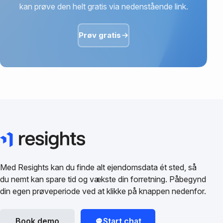
kan prøve den helt gratis via nedenstående link.
Prøv gratis
Med Resights kan du finde alt ejendomsdata ét sted, så
du nemt kan spare tid og vækste din forretning. Påbegynd
din egen prøveperiode ved at klikke på knappen nedenfor.
Book demo
Start chat