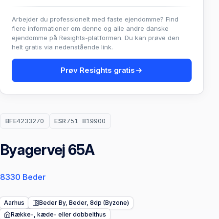
Arbejder du professionelt med faste ejendomme? Find
flere informationer om denne og alle andre danske
ejendomme på Resights-platformen. Du kan prøve den
helt gratis via nedenstående link.
Prøv Resights gratis
BFE
4233270
ESR
751-819900
Byagervej 65A
8330 Beder
Aarhus
Beder By, Beder, 8dp (Byzone)
Række-, kæde- eller dobbelthus