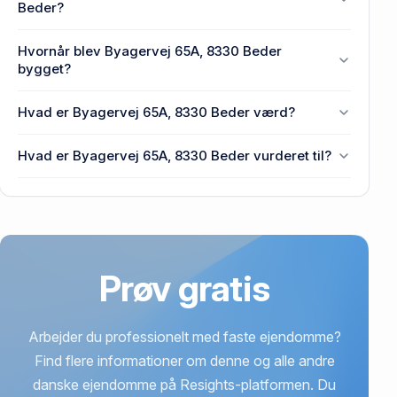
Beder.
Beder?
Enhedens BBR-areal er 103 m² på Byagervej 65A,
Hvornår blev Byagervej 65A, 8330 Beder
8330 Beder.
bygget?
Den primære bygning blev opført i 1987 på
Hvad er Byagervej 65A, 8330 Beder værd?
Byagervej 65A, 8330 Beder.
Prisen var 913.000 kr., da Byagervej 65A, 8330
Hvad er Byagervej 65A, 8330 Beder vurderet til?
Beder senest blev handlet i 1997.
2,12 mio. kr. er vurdering på Byagervej 65A, 8330
Beder.
Prøv gratis
Arbejder du professionelt med faste ejendomme?
Find flere informationer om denne og alle andre
danske ejendomme på Resights-platformen. Du