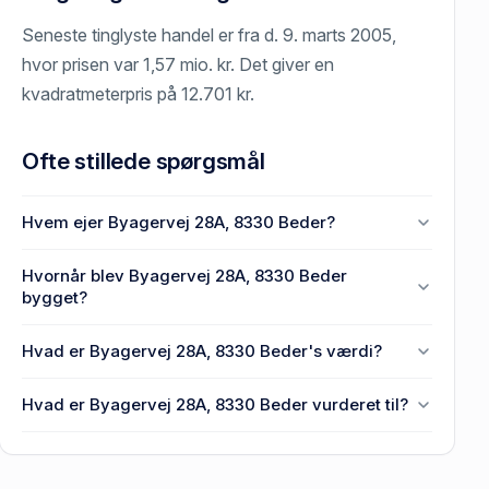
Seneste tinglyste handel er fra d. 9. marts 2005,
hvor prisen var 1,57 mio. kr. Det giver en
kvadratmeterpris på 12.701 kr.
Ofte stillede spørgsmål
Hvem ejer Byagervej 28A, 8330 Beder?
En eller flere privat(e) ejer Byagervej 28A, 8330
Hvornår blev Byagervej 28A, 8330 Beder
Beder.
bygget?
Den primære bygning blev bygget i 1984 på
Hvad er Byagervej 28A, 8330 Beder's værdi?
Byagervej 28A, 8330 Beder.
Prisen var 1,57 mio. kr., da Byagervej 28A, 8330
Hvad er Byagervej 28A, 8330 Beder vurderet til?
Beder senest blev handlet i 2005.
2,16 mio. kr. er vurdering på Byagervej 28A, 8330
Beder.