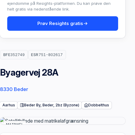
ejendomme på Resights-platformen. Du kan prøve den
helt gratis via nedenstående link.
Prøv Resights gratis
BFE
352749
ESR
751-802617
Byagervej 28A
8330 Beder
Aarhus
Beder By, Beder, 2bz (Byzone)
Dobbelthus
MATRIKEL