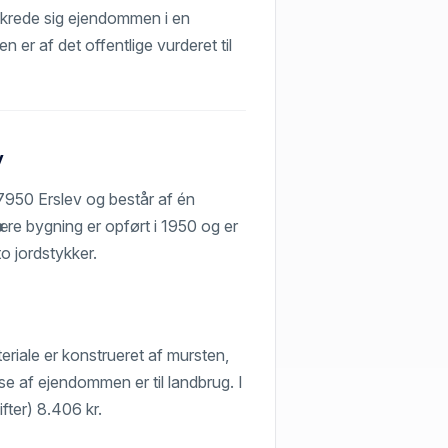
ikrede sig ejendommen i en
 er af det offentlige vurderet til
v
7950 Erslev og består af én
re bygning er opført i 1950 og er
o jordstykker.
iale er konstrueret af mursten,
e af ejendommen er til landbrug. I
fter) 8.406 kr.