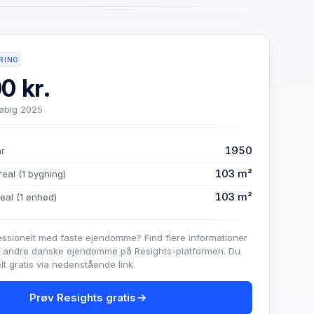
RING
0 kr.
løbig 2025
1950
år
103 m²
real
(1 bygning)
103 m²
real
(1 enhed)
essionelt med faste ejendomme? Find flere informationer
e andre danske ejendomme på Resights-platformen. Du
t gratis via nedenstående link.
Prøv Resights gratis