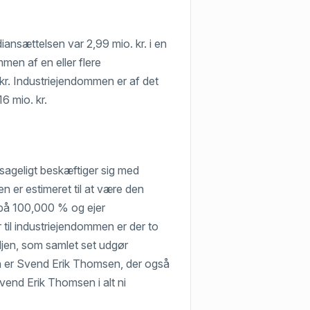
iansættelsen var 2,99 mio. kr. i en
en af en eller flere
kr. Industriejendommen er af det
16 mio. kr.
sageligt beskæftiger sig med
er estimeret til at være den
el på 100,000 % og ejer
til industriejendommen er der to
føljen, som samlet set udgør
on er Svend Erik Thomsen, der også
Svend Erik Thomsen i alt ni