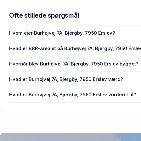
Ofte stillede spørgsmål
Hvem ejer Burhøjvej 7A, Bjergby, 7950 Erslev?
Burhøjgård ApS ejer Burhøjvej 7A, Bjergby, 7950 Erslev.
Hvad er BBR-arealet på Burhøjvej 7A, Bjergby, 7950 Ersle
Ejendommens BBR-areal er 103 m² på Burhøjvej 7A, Bjergb
Hvornår blev Burhøjvej 7A, Bjergby, 7950 Erslev bygget?
Den primære bygning blev opført i 1950 på Burhøjvej 7A, B
Hvad er Burhøjvej 7A, Bjergby, 7950 Erslev værd?
Prisen var 2,99 mio. kr., da Burhøjvej 7A, Bjergby, 7950 Er
Hvad er Burhøjvej 7A, Bjergby, 7950 Erslev vurderet til?
2,95 mio. kr. er vurdering på Burhøjvej 7A, Bjergby, 7950 Er