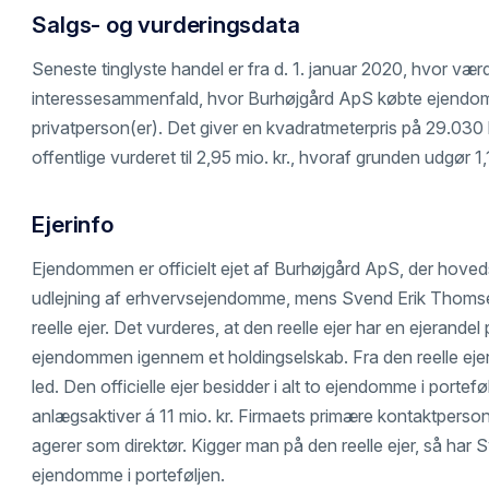
Salgs- og vurderingsdata
Seneste tinglyste handel er fra d. 1. januar 2020, hvor værd
interessesammenfald, hvor Burhøjgård ApS købte ejendomm
privatperson(er). Det giver en kvadratmeterpris på 29.030 
offentlige vurderet til 2,95 mio. kr., hvoraf grunden udgør 1,
Ejerinfo
Ejendommen er officielt ejet af Burhøjgård ApS, der hoved
udlejning af erhvervsejendomme, mens Svend Erik Thomsen 
reelle ejer. Det vurderes, at den reelle ejer har en ejerand
ejendommen igennem et holdingselskab. Fra den reelle ejer 
led. Den officielle ejer besidder i alt to ejendomme i porte
anlægsaktiver á 11 mio. kr. Firmaets primære kontaktpers
agerer som direktør. Kigger man på den reelle ejer, så har 
ejendomme i porteføljen.