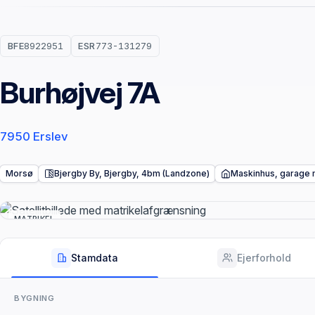
BFE
8922951
ESR
773-131279
Burhøjvej 7A
7950 Erslev
Morsø
Bjergby By, Bjergby, 4bm (Landzone)
Maskinhus, garage 
MATRIKEL
Stamdata
Ejerforhold
BYGNING