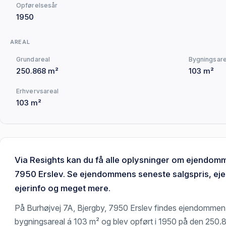
Opførelsesår
1950
AREAL
Grundareal
Bygningsare
250.868 m²
103 m²
Erhvervsareal
103 m²
Via Resights kan du få alle oplysninger om ejendomm
7950 Erslev. Se ejendommens seneste salgspris, ej
ejerinfo og meget mere.
På Burhøjvej 7A, Bjergby, 7950 Erslev findes ejendomme
bygningsareal á 103 m² og blev opført i 1950 på den 250.8