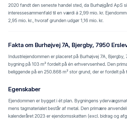
2020 fandt den seneste handel sted, da Burhøjgård ApS s
interessesammenfald til en værdi á 2,99 mio. kr. Ejendommen
2,95 mio. kr., hvoraf grunden udgør 1,16 mio. kr.
Fakta om Burhøjvej 7A, Bjergby, 7950 Ersle
Industriejendommen er placeret på Burhøjvej 7A, Bjergby, 
bygning på 103 m² fordelt på én erhvervsenhed. Den primæ
beliggende på en 250.868 m² stor grund, der er fordelt på t
Egenskaber
Ejendommen er bygget i ét plan. Bygningens ydervægsmater
mens tagmaterialet består af metal. Den primære anvendels
kalenderåret 2023 er ejendomsskatten (excl. bidrag og afgi