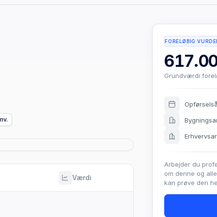
FORELØBIG VURDE
617.00
Grundværdi fore
Opførsels
mv.
Bygningsa
Erhvervsa
Arbejder du prof
om denne og all
Værdi
kan prøve den hel