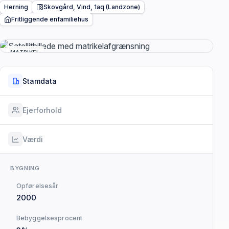
Herning
Skovgård, Vind, 1aq (Landzone)
Fritliggende enfamiliehus
MATRIKEL
Stamdata
Ejerforhold
Værdi
BYGNING
Opførelsesår
2000
Bebyggelsesprocent