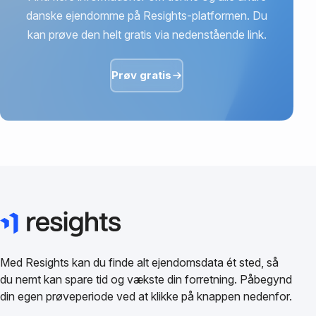
danske ejendomme på Resights-platformen. Du
kan prøve den helt gratis via nedenstående link.
Prøv gratis
Med Resights kan du finde alt ejendomsdata ét sted, så
du nemt kan spare tid og vækste din forretning. Påbegynd
din egen prøveperiode ved at klikke på knappen nedenfor.