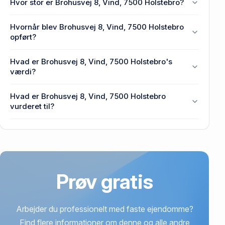
Hvor stor er Brohusvej 8, Vind, 7500 Holstebro?
Holstebro.
Enhedens BBR-areal er 172 m² på Brohusvej 8,
Hvornår blev Brohusvej 8, Vind, 7500 Holstebro
Vind, 7500 Holstebro.
opført?
Den primære bygning blev bygget i 2000 på
Hvad er Brohusvej 8, Vind, 7500 Holstebro's
Brohusvej 8, Vind, 7500 Holstebro.
værdi?
Prisen var 875.000 kr., da Brohusvej 8, Vind, 7500
Hvad er Brohusvej 8, Vind, 7500 Holstebro
Holstebro senest blev handlet i 1995.
vurderet til?
1,86 mio. kr. er vurdering på Brohusvej 8, Vind, 7500
Holstebro.
Prøv gratis
Arbejder du professionelt med faste ejendomme?
Find flere informationer om denne og alle andre