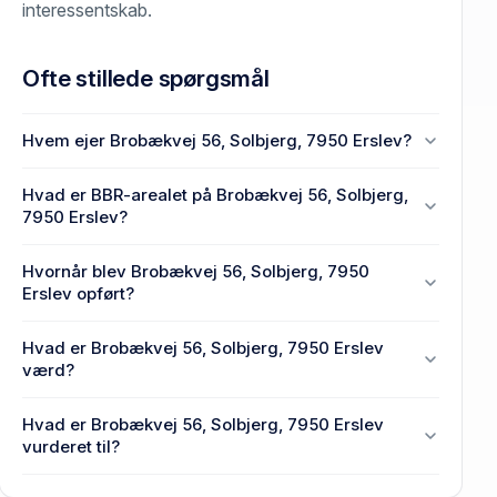
interessentskab.
Ofte stillede spørgsmål
Hvem ejer Brobækvej 56, Solbjerg, 7950 Erslev?
En eller flere privat(e) ejer Brobækvej 56, Solbjerg,
Hvad er BBR-arealet på Brobækvej 56, Solbjerg,
7950 Erslev.
7950 Erslev?
Enhedens BBR-areal er 195 m² på Brobækvej 56,
Hvornår blev Brobækvej 56, Solbjerg, 7950
Solbjerg, 7950 Erslev.
Erslev opført?
Den primære bygning blev bygget i 1914 på
Hvad er Brobækvej 56, Solbjerg, 7950 Erslev
Brobækvej 56, Solbjerg, 7950 Erslev.
værd?
Prisen var 1,25 mio. kr., da Brobækvej 56, Solbjerg,
Hvad er Brobækvej 56, Solbjerg, 7950 Erslev
7950 Erslev senest blev handlet i 2020.
vurderet til?
1,05 mio. kr. er vurdering på Brobækvej 56, Solbjerg,