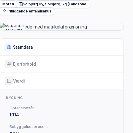
Morsø
Solbjerg By, Solbjerg, 7q (Landzone)
Fritliggende enfamiliehus
MATRIKEL
Stamdata
Ejerforhold
Værdi
BYGNING
Opførelsesår
1914
Bebyggelsesprocent