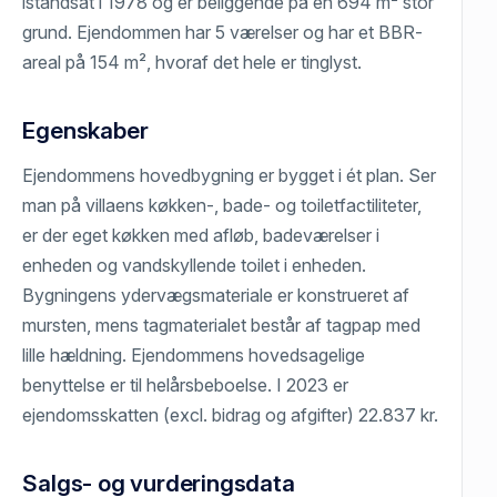
istandsat i 1978 og er beliggende på en 694 m² stor
grund. Ejendommen har 5 værelser og har et BBR-
areal på 154 m², hvoraf det hele er tinglyst.
Egenskaber
Ejendommens hovedbygning er bygget i ét plan. Ser
man på villaens køkken-, bade- og toiletfactiliteter,
er der eget køkken med afløb, badeværelser i
enheden og vandskyllende toilet i enheden.
Bygningens ydervægsmateriale er konstrueret af
mursten, mens tagmaterialet består af tagpap med
lille hældning. Ejendommens hovedsagelige
benyttelse er til helårsbeboelse. I 2023 er
ejendomsskatten (excl. bidrag og afgifter) 22.837 kr.
Salgs- og vurderingsdata