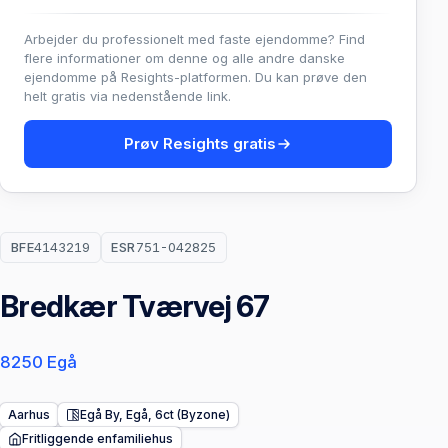
Arbejder du professionelt med faste ejendomme? Find
flere informationer om denne og alle andre danske
ejendomme på Resights-platformen. Du kan prøve den
helt gratis via nedenstående link.
Prøv Resights gratis
BFE
4143219
ESR
751-042825
Bredkær Tværvej 67
8250 Egå
Aarhus
Egå By, Egå, 6ct (Byzone)
Fritliggende enfamiliehus