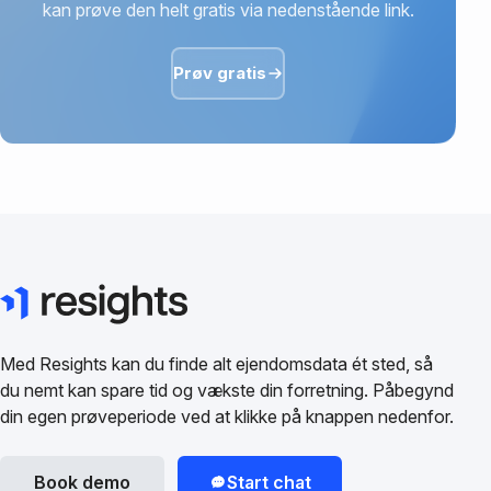
kan prøve den helt gratis via nedenstående link.
Prøv gratis
Med Resights kan du finde alt ejendomsdata ét sted, så
du nemt kan spare tid og vækste din forretning. Påbegynd
din egen prøveperiode ved at klikke på knappen nedenfor.
Book demo
Start chat