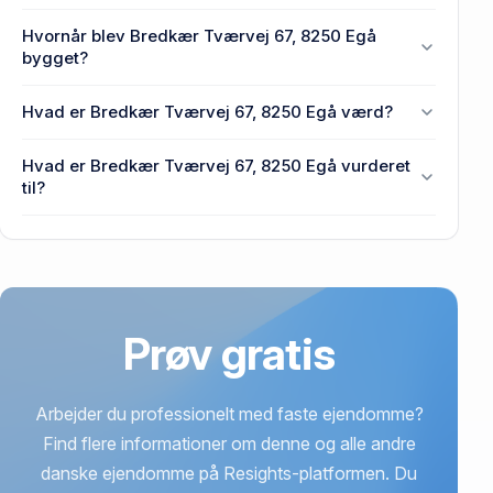
Enhedens BBR-areal er 154 m² på Bredkær Tværvej
Hvornår blev Bredkær Tværvej 67, 8250 Egå
67, 8250 Egå.
bygget?
Den primære bygning blev bygget i 1966 på
Hvad er Bredkær Tværvej 67, 8250 Egå værd?
Bredkær Tværvej 67, 8250 Egå.
Prisen var 320.000 kr., da Bredkær Tværvej 67,
Hvad er Bredkær Tværvej 67, 8250 Egå vurderet
8250 Egå senest blev handlet i 1970.
til?
4,33 mio. kr. er vurdering på Bredkær Tværvej 67,
8250 Egå.
Prøv gratis
Arbejder du professionelt med faste ejendomme?
Find flere informationer om denne og alle andre
danske ejendomme på Resights-platformen. Du