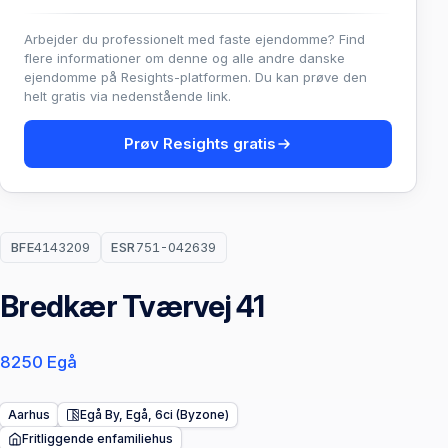
Arbejder du professionelt med faste ejendomme? Find
flere informationer om denne og alle andre danske
ejendomme på Resights-platformen. Du kan prøve den
helt gratis via nedenstående link.
Prøv Resights gratis
BFE
4143209
ESR
751-042639
Bredkær Tværvej 41
8250 Egå
Aarhus
Egå By, Egå, 6ci (Byzone)
Fritliggende enfamiliehus