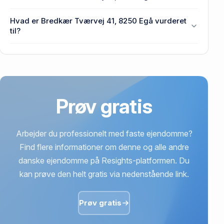
Tværvej 41, 8250 Egå.
Prisen var 335.000 kr., da Bredkær Tværvej 41,
Hvad er Bredkær Tværvej 41, 8250 Egå vurderet
8250 Egå senest blev handlet i 1970.
til?
2,51 mio. kr. er vurdering på Bredkær Tværvej 41,
8250 Egå.
Prøv gratis
Arbejder du professionelt med faste ejendomme?
Find flere informationer om denne og alle andre
danske ejendomme på Resights-platformen. Du
kan prøve den helt gratis via nedenstående link.
Prøv gratis