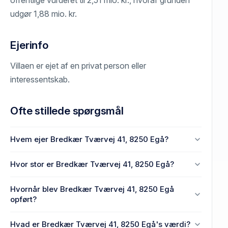
offentlige vurderet til 2,51 mio. kr., hvoraf grunden
udgør 1,88 mio. kr.
Ejerinfo
Villaen er ejet af en privat person eller
interessentskab.
Ofte stillede spørgsmål
Hvem ejer Bredkær Tværvej 41, 8250 Egå?
En eller flere privat(e) ejer Bredkær Tværvej 41,
Hvor stor er Bredkær Tværvej 41, 8250 Egå?
8250 Egå.
Enhedens BBR-areal er 117 m² på Bredkær Tværvej
Hvornår blev Bredkær Tværvej 41, 8250 Egå
41, 8250 Egå.
opført?
Den primære bygning blev bygget i 1965 på Bredkær
Hvad er Bredkær Tværvej 41, 8250 Egå's værdi?