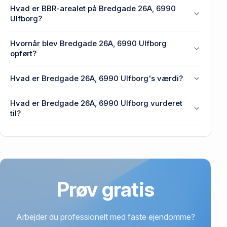
En eller flere privat(e) ejer Bredgade 26A, 6990
Hvad er BBR-arealet på Bredgade 26A, 6990
Ulfborg.
Ulfborg?
Ejendommens BBR-areal er 115 m² på Bredgade
Hvornår blev Bredgade 26A, 6990 Ulfborg
26A, 6990 Ulfborg.
opført?
Den primære bygning blev opført i 1933 på
Hvad er Bredgade 26A, 6990 Ulfborg's værdi?
Bredgade 26A, 6990 Ulfborg.
Prisen var 145.000 kr., da Bredgade 26A, 6990
Hvad er Bredgade 26A, 6990 Ulfborg vurderet
Ulfborg senest blev handlet i 2017.
til?
870.000 kr. er vurdering på Bredgade 26A, 6990
Ulfborg.
Prøv gratis
Arbejder du professionelt med faste ejendomme?