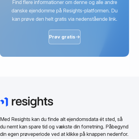
Find flere informationer om denne og alle andre
danske ejendomme på Resights-platformen. Du
kan prøve den helt gratis via nedenstående link.
Prøv gratis
Med Resights kan du finde alt ejendomsdata ét sted, så
du nemt kan spare tid og vækste din forretning. Påbegynd
din egen prøveperiode ved at klikke på knappen nedenfor.