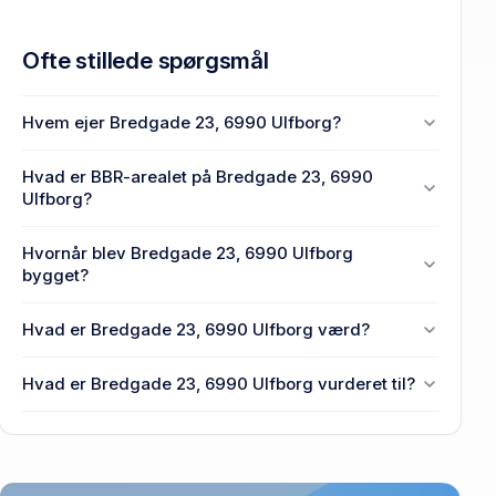
Ofte stillede spørgsmål
Hvem ejer Bredgade 23, 6990 Ulfborg?
En eller flere privat(e) ejer Bredgade 23, 6990
Hvad er BBR-arealet på Bredgade 23, 6990
Ulfborg.
Ulfborg?
Enhedens BBR-areal er 150 m² på Bredgade 23,
Hvornår blev Bredgade 23, 6990 Ulfborg
6990 Ulfborg.
bygget?
Den primære bygning blev opført i 1888 på
Hvad er Bredgade 23, 6990 Ulfborg værd?
Bredgade 23, 6990 Ulfborg.
Prisen var 442.000 kr., da Bredgade 23, 6990
Hvad er Bredgade 23, 6990 Ulfborg vurderet til?
Ulfborg senest blev handlet i 2021.
650.000 kr. er vurdering på Bredgade 23, 6990
Ulfborg.