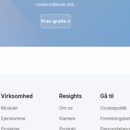
nedenstående link.
Prøv gratis
Virksomhed
Resights
Gå til
Moduler
Om os
Cookiepolitik
Ejendomme
Karriere
Forretningsbet
Projekter
Produkt
Persondatapol