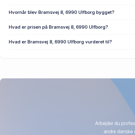
Enhedens BBR-areal er 90 m² på Bramsvej 8, 6990 Ulfbor
Hvornår blev Bramsvej 8, 6990 Ulfborg bygget?
Den primære bygning blev opført i 1960 på Bramsvej 8, 6
Hvad er prisen på Bramsvej 8, 6990 Ulfborg?
Prisen var 610.000 kr., da Bramsvej 8, 6990 Ulfborg senes
Hvad er Bramsvej 8, 6990 Ulfborg vurderet til?
463.000 kr. er vurdering på Bramsvej 8, 6990 Ulfborg.
Arbejder du profes
andre danske 