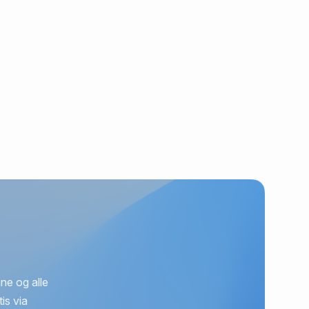
ne og alle
is via