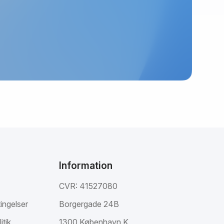
Information
CVR: 41527080
ingelser
Borgergade 24B
itik
1300 København K