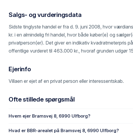
Salgs- og vurderingsdata
Sidste tinglyste handel er fra d. 9. juni 2008, hvor værdia
kr. i en almindelig fri handel, hvor både køber(e) og sælger(e
privatperson(er). Det giver en indikativ kvadratmeterpris på 
offentlige vurderet til 463.000 kr., hvoraf grunden udgør 1
Ejerinfo
Villaen er ejet af en privat person eller interessentskab.
Ofte stillede spørgsmål
Hvem ejer Bramsvej 8, 6990 Ulfborg?
En eller flere privat(e) ejer Bramsvej 8, 6990 Ulfborg.
Hvad er BBR-arealet på Bramsvej 8, 6990 Ulfborg?