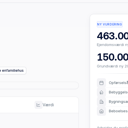
NY VURDERING
463.00
Ejendomsværdi n
150.00
Grundværdi ny 2
e enfamiliehus
Opførsels
Bebyggels
Bygningsa
Værdi
Beboelses
Arbejder du prof