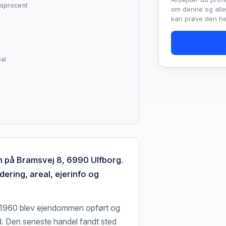
sprocent
om denne og all
kan prøve den hel
al
n på Bramsvej 8, 6990 Ulfborg.
ering, areal, ejerinfo og
 1960 blev ejendommen opført og
d. Den seneste handel fandt sted