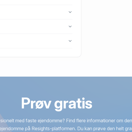
g.
990 Ulfborg.
t blev handlet i 2008.
Prøv gratis
sionelt med faste ejendomme? Find flere informationer om den
ejendomme på Resights-platformen. Du kan prøve den helt grat