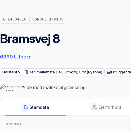
BFE
4504616
ESR
661-179135
Bramsvej 8
6990 Ulfborg
Holstebro
Den mellemste Del, Ulfborg, 8mt (Byzone)
Fritliggend
MATRIKEL
Stamdata
Ejerforhold
BYGNING