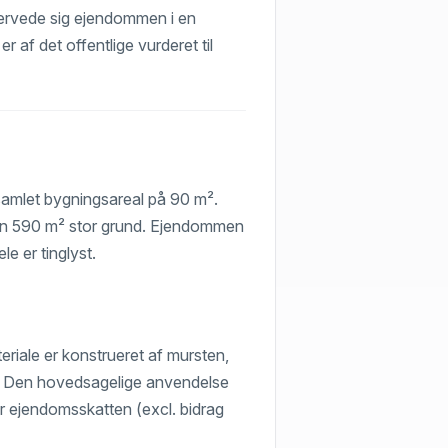
hvervede sig ejendommen i en
r af det offentlige vurderet til
 samlet bygningsareal på 90 m².
 en 590 m² stor grund. Ejendommen
e er tinglyst.
iale er konstrueret af mursten,
t. Den hovedsagelige anvendelse
er ejendomsskatten (excl. bidrag