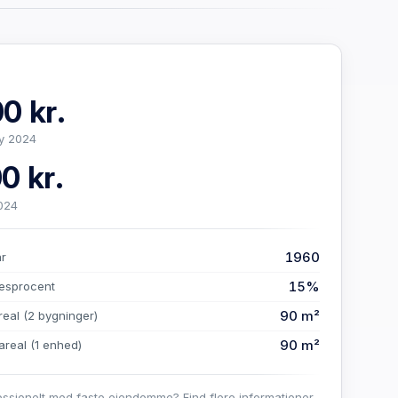
0 kr.
y 2024
0 kr.
024
1960
år
15%
esprocent
90 m²
real
(2 bygninger)
90 m²
areal
(1 enhed)
essionelt med faste ejendomme? Find flere informationer