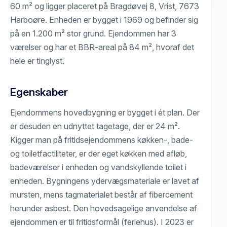
60 m² og ligger placeret på Bragdøvej 8, Vrist, 7673
Harboøre. Enheden er bygget i 1969 og befinder sig
på en 1.200 m² stor grund. Ejendommen har 3
værelser og har et BBR-areal på 84 m², hvoraf det
hele er tinglyst.
Egenskaber
Ejendommens hovedbygning er bygget i ét plan. Der
er desuden en udnyttet tagetage, der er 24 m².
Kigger man på fritidsejendommens køkken-, bade-
og toiletfactiliteter, er der eget køkken med afløb,
badeværelser i enheden og vandskyllende toilet i
enheden. Bygningens ydervægsmateriale er lavet af
mursten, mens tagmaterialet består af fibercement
herunder asbest. Den hovedsagelige anvendelse af
ejendommen er til fritidsformål (feriehus). I 2023 er