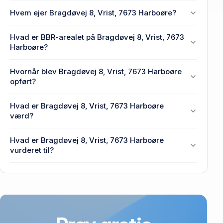
Hvem ejer Bragdøvej 8, Vrist, 7673 Harboøre?
En eller flere privat(e) ejer Bragdøvej 8, Vrist, 7673
Hvad er BBR-arealet på Bragdøvej 8, Vrist, 7673
Harboøre.
Harboøre?
Enhedens BBR-areal er 84 m² på Bragdøvej 8,
Hvornår blev Bragdøvej 8, Vrist, 7673 Harboøre
Vrist, 7673 Harboøre.
opført?
Den primære bygning blev opført i 1969 på
Hvad er Bragdøvej 8, Vrist, 7673 Harboøre
Bragdøvej 8, Vrist, 7673 Harboøre.
værd?
Prisen var 263.500 kr., da Bragdøvej 8, Vrist, 7673
Hvad er Bragdøvej 8, Vrist, 7673 Harboøre
Harboøre senest blev handlet i 1998.
vurderet til?
831.000 kr. er vurdering på Bragdøvej 8, Vrist, 7673
Harboøre.