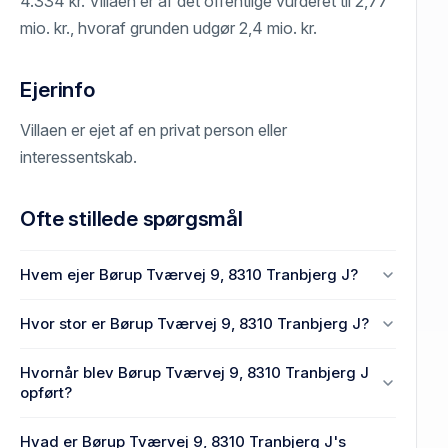
4.334 kr. Villaen er af det offentlige vurderet til 2,77
mio. kr., hvoraf grunden udgør 2,4 mio. kr.
Ejerinfo
Villaen er ejet af en privat person eller
interessentskab.
Ofte stillede spørgsmål
Hvem ejer Børup Tværvej 9, 8310 Tranbjerg J?
En eller flere privat(e) ejer Børup Tværvej 9, 8310
Hvor stor er Børup Tværvej 9, 8310 Tranbjerg J?
Tranbjerg J.
Enhedens BBR-areal er 123 m² på Børup Tværvej 9,
Hvornår blev Børup Tværvej 9, 8310 Tranbjerg J
8310 Tranbjerg J.
opført?
Den primære bygning blev bygget i 1974 på Børup
Hvad er Børup Tværvej 9, 8310 Tranbjerg J's