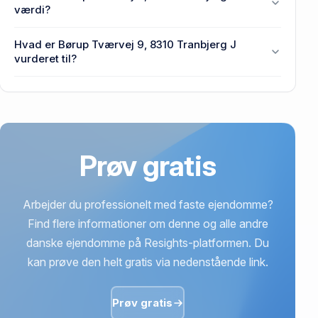
Tværvej 9, 8310 Tranbjerg J.
værdi?
Prisen var 533.100 kr., da Børup Tværvej 9, 8310
Hvad er Børup Tværvej 9, 8310 Tranbjerg J
Tranbjerg J senest blev handlet i 1982.
vurderet til?
2,77 mio. kr. er vurdering på Børup Tværvej 9, 8310
Tranbjerg J.
Prøv gratis
Arbejder du professionelt med faste ejendomme?
Find flere informationer om denne og alle andre
danske ejendomme på Resights-platformen. Du
kan prøve den helt gratis via nedenstående link.
Prøv gratis