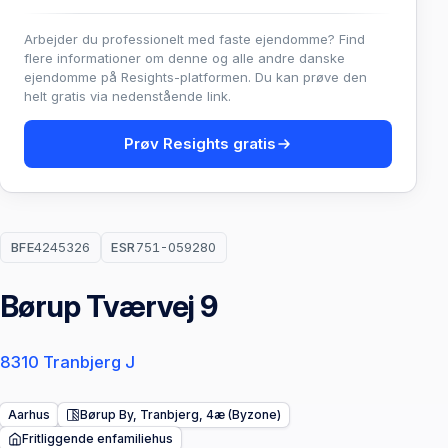
Arbejder du professionelt med faste ejendomme? Find
flere informationer om denne og alle andre danske
ejendomme på Resights-platformen. Du kan prøve den
helt gratis via nedenstående link.
Prøv Resights gratis
BFE
4245326
ESR
751-059280
Børup Tværvej 9
8310 Tranbjerg J
Aarhus
Børup By, Tranbjerg, 4æ (Byzone)
Fritliggende enfamiliehus