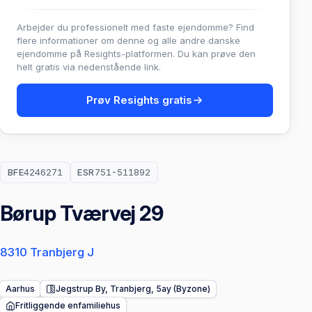
Arbejder du professionelt med faste ejendomme? Find
flere informationer om denne og alle andre danske
ejendomme på Resights-platformen. Du kan prøve den
helt gratis via nedenstående link.
Prøv Resights gratis
BFE
4246271
ESR
751-511892
Børup Tværvej 29
8310 Tranbjerg J
Aarhus
Jegstrup By, Tranbjerg, 5ay (Byzone)
Fritliggende enfamiliehus