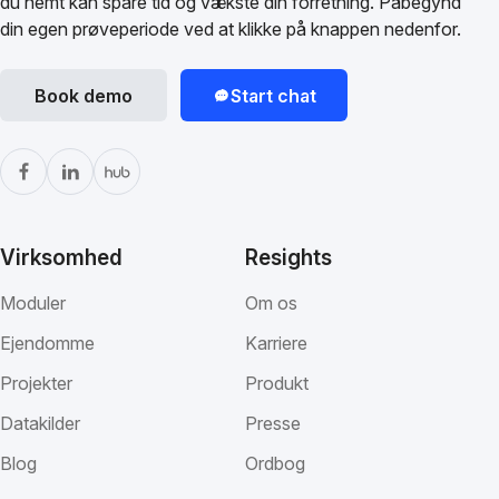
du nemt kan spare tid og vækste din forretning. Påbegynd
din egen prøveperiode ved at klikke på knappen nedenfor.
Book demo
Start chat
Virksomhed
Resights
Moduler
Om os
Ejendomme
Karriere
Projekter
Produkt
Datakilder
Presse
Blog
Ordbog