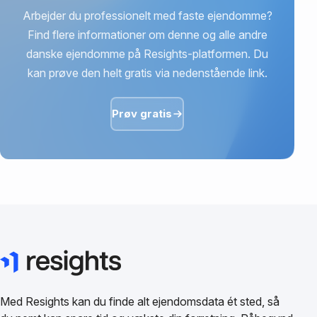
Arbejder du professionelt med faste ejendomme?
Find flere informationer om denne og alle andre
danske ejendomme på Resights-platformen. Du
kan prøve den helt gratis via nedenstående link.
Prøv gratis
Med Resights kan du finde alt ejendomsdata ét sted, så