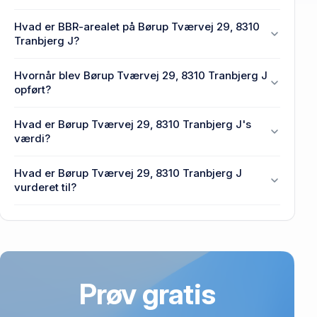
En eller flere privat(e) ejer Børup Tværvej 29, 8310
Hvad er BBR-arealet på Børup Tværvej 29, 8310
Tranbjerg J.
Tranbjerg J?
Enhedens BBR-areal er 123 m² på Børup Tværvej
Hvornår blev Børup Tværvej 29, 8310 Tranbjerg J
29, 8310 Tranbjerg J.
opført?
Den primære bygning blev opført i 1975 på Børup
Hvad er Børup Tværvej 29, 8310 Tranbjerg J's
Tværvej 29, 8310 Tranbjerg J.
værdi?
Prisen var 2,04 mio. kr., da Børup Tværvej 29, 8310
Hvad er Børup Tværvej 29, 8310 Tranbjerg J
Tranbjerg J senest blev handlet i 2016.
vurderet til?
3,09 mio. kr. er vurdering på Børup Tværvej 29,
8310 Tranbjerg J.
Prøv gratis