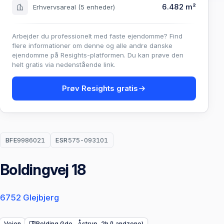
6.482 m²
Erhvervsareal
(5 enheder)
Arbejder du professionelt med faste ejendomme? Find
flere informationer om denne og alle andre danske
ejendomme på Resights-platformen. Du kan prøve den
helt gratis via nedenstående link.
Prøv Resights gratis
BFE
9986021
ESR
575-093101
Boldingvej 18
6752 Glejbjerg
Vejen
Bolding Gde., Åstrup, 2h (Landzone)