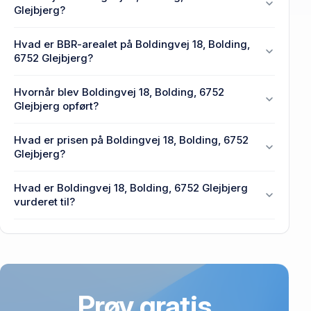
Glejbjerg?
En eller flere privat(e) ejer Boldingvej 18, Bolding,
Hvad er BBR-arealet på Boldingvej 18, Bolding,
6752 Glejbjerg.
6752 Glejbjerg?
Grundarealet er 889.861 m² på Boldingvej 18,
Hvornår blev Boldingvej 18, Bolding, 6752
Bolding, 6752 Glejbjerg.
Glejbjerg opført?
Den primære bygning blev bygget i 1931 på
Hvad er prisen på Boldingvej 18, Bolding, 6752
Boldingvej 18, Bolding, 6752 Glejbjerg.
Glejbjerg?
Prisen var 1,38 mio. kr., da Boldingvej 18, Bolding,
Hvad er Boldingvej 18, Bolding, 6752 Glejbjerg
6752 Glejbjerg senest blev handlet i 1991.
vurderet til?
9,05 mio. kr. er vurdering på Boldingvej 18, Bolding,
6752 Glejbjerg.
Prøv gratis