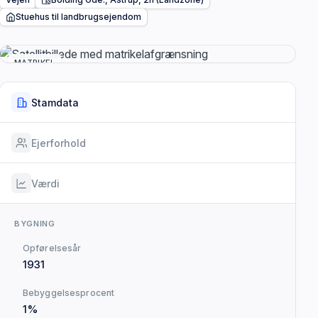
Stuehus til landbrugsejendom
MATRIKEL
Stamdata
Ejerforhold
Værdi
BYGNING
Opførelsesår
1931
Bebyggelsesprocent
1%