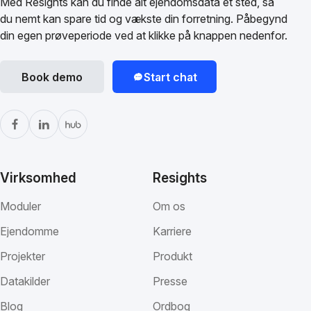
Med Resights kan du finde alt ejendomsdata ét sted, så
du nemt kan spare tid og vækste din forretning. Påbegynd
din egen prøveperiode ved at klikke på knappen nedenfor.
Book demo
Start chat
Virksomhed
Resights
Moduler
Om os
Ejendomme
Karriere
Projekter
Produkt
Datakilder
Presse
Blog
Ordbog