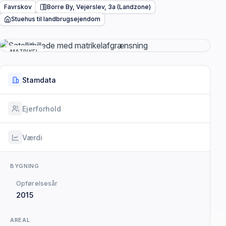
Favrskov
Borre By, Vejerslev, 3a (Landzone)
Stuehus til landbrugsejendom
MATRIKEL
Stamdata
Ejerforhold
Værdi
BYGNING
Opførelsesår
2015
AREAL