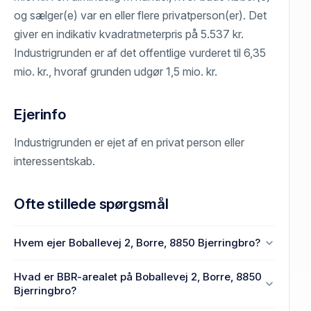
og sælger(e) var en eller flere privatperson(er). Det
giver en indikativ kvadratmeterpris på 5.537 kr.
Industrigrunden er af det offentlige vurderet til 6,35
mio. kr., hvoraf grunden udgør 1,5 mio. kr.
Ejerinfo
Industrigrunden er ejet af en privat person eller
interessentskab.
Ofte stillede spørgsmål
Hvem ejer Boballevej 2, Borre, 8850 Bjerringbro?
En eller flere privat(e) ejer Boballevej 2, Borre, 8850
Hvad er BBR-arealet på Boballevej 2, Borre, 8850
Bjerringbro.
Bjerringbro?