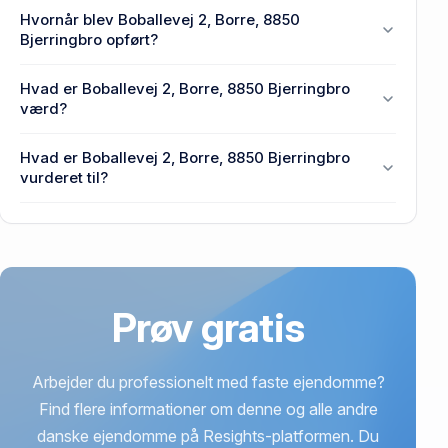
Grundarealet er 255.973 m² på Boballevej 2, Borre,
Hvornår blev Boballevej 2, Borre, 8850
8850 Bjerringbro.
Bjerringbro opført?
Den primære bygning blev opført i 2015 på
Hvad er Boballevej 2, Borre, 8850 Bjerringbro
Boballevej 2, Borre, 8850 Bjerringbro.
værd?
Prisen var 6,7 mio. kr., da Boballevej 2, Borre, 8850
Hvad er Boballevej 2, Borre, 8850 Bjerringbro
Bjerringbro senest blev handlet i 2026.
vurderet til?
6,35 mio. kr. er vurdering på Boballevej 2, Borre,
8850 Bjerringbro.
Prøv gratis
Arbejder du professionelt med faste ejendomme?
Find flere informationer om denne og alle andre
danske ejendomme på Resights-platformen. Du