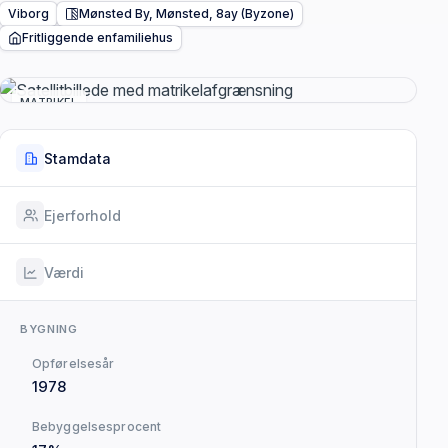
Viborg
Mønsted By, Mønsted, 8ay (Byzone)
Fritliggende enfamiliehus
MATRIKEL
Stamdata
Ejerforhold
Værdi
BYGNING
Opførelsesår
1978
Bebyggelsesprocent