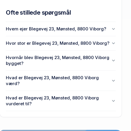
Ofte stillede spørgsmål
Hvem ejer Blegevej 23, Mønsted, 8800 Viborg?
En eller flere privat(e) ejer Blegevej 23, Mønsted,
Hvor stor er Blegevej 23, Mønsted, 8800 Viborg?
8800 Viborg.
Enhedens BBR-areal er 195 m² på Blegevej 23,
Hvornår blev Blegevej 23, Mønsted, 8800 Viborg
Mønsted, 8800 Viborg.
bygget?
Den primære bygning blev bygget i 1978 på
Hvad er Blegevej 23, Mønsted, 8800 Viborg
Blegevej 23, Mønsted, 8800 Viborg.
værd?
Prisen var 1,3 mio. kr., da Blegevej 23, Mønsted,
Hvad er Blegevej 23, Mønsted, 8800 Viborg
8800 Viborg senest blev handlet i 2005.
vurderet til?
1,59 mio. kr. er vurdering på Blegevej 23, Mønsted,
8800 Viborg.