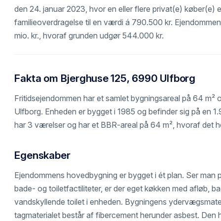
den 24. januar 2023, hvor en eller flere privat(e) køber(e
familieoverdragelse til en værdi á 790.500 kr. Ejendommen er
mio. kr., hvoraf grunden udgør 544.000 kr.
Fakta om Bjerghuse 125, 6990 Ulfborg
Fritidsejendommen har et samlet bygningsareal på 64 m² o
Ulfborg. Enheden er bygget i 1985 og befinder sig på en 
har 3 værelser og har et BBR-areal på 64 m², hvoraf det hel
Egenskaber
Ejendommens hovedbygning er bygget i ét plan. Ser man 
bade- og toiletfactiliteter, er der eget køkken med afløb, 
vandskyllende toilet i enheden. Bygningens ydervægsmateri
tagmaterialet består af fibercement herunder asbest. Den