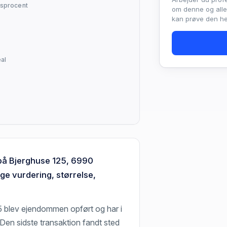
sprocent
om denne og all
kan prøve den hel
al
 på Bjerghuse 125, 6990
ge vurdering, størrelse,
5 blev ejendommen opført og har i
Den sidste transaktion fandt sted