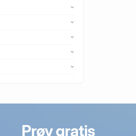
borg.
 6990 Ulfborg.
nest blev handlet i 2023.
Prøv gratis