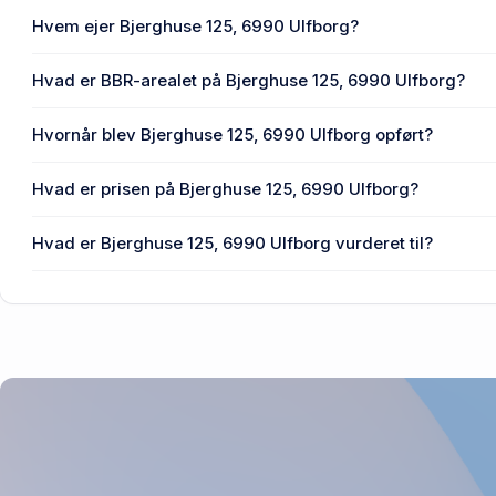
Hvem ejer Bjerghuse 125, 6990 Ulfborg?
En eller flere privat(e) ejer Bjerghuse 125, 6990 Ulfborg.
Hvad er BBR-arealet på Bjerghuse 125, 6990 Ulfborg?
Enhedens BBR-areal er 64 m² på Bjerghuse 125, 6990 Ulf
Hvornår blev Bjerghuse 125, 6990 Ulfborg opført?
Den primære bygning blev opført i 1985 på Bjerghuse 125,
Hvad er prisen på Bjerghuse 125, 6990 Ulfborg?
Prisen var 790.500 kr., da Bjerghuse 125, 6990 Ulfborg se
Hvad er Bjerghuse 125, 6990 Ulfborg vurderet til?
1,15 mio. kr. er vurdering på Bjerghuse 125, 6990 Ulfborg.