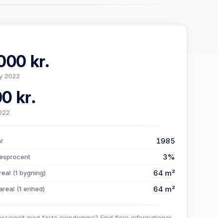
000 kr.
y 2022
0 kr.
022
1985
år
3%
esprocent
64 m²
real
(1 bygning)
64 m²
areal
(1 enhed)
essionelt med faste ejendomme? Find flere informationer