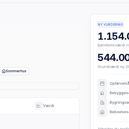
NY VURDERING
1.154.
Ejendomsværdi n
544.00
Grundværdi ny 2
Sommerhus
Opførsels
Bebyggels
Bygningsa
Værdi
Beboelses
Arbejder du prof