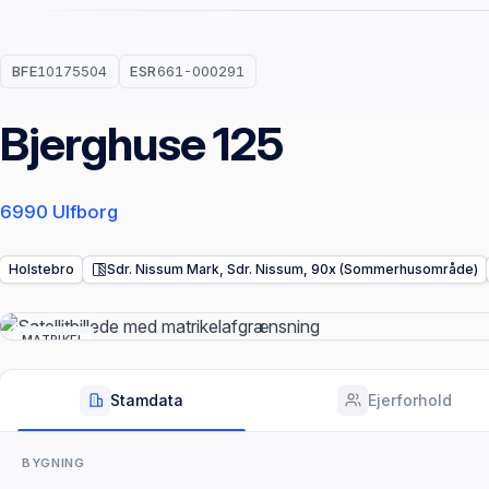
BFE
10175504
ESR
661-000291
Bjerghuse 125
6990 Ulfborg
Holstebro
Sdr. Nissum Mark, Sdr. Nissum, 90x (Sommerhusområde)
MATRIKEL
Stamdata
Ejerforhold
BYGNING