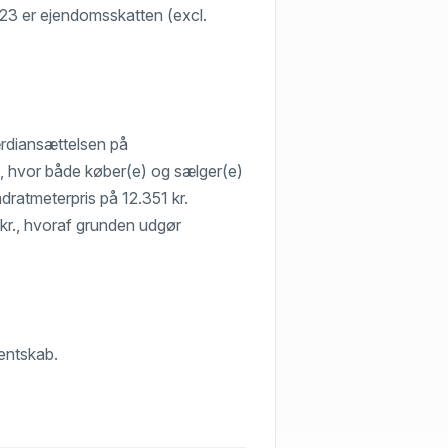
2023 er ejendomsskatten (excl.
ærdiansættelsen på
e, hvor både køber(e) og sælger(e)
adratmeterpris på 12.351 kr.
. kr., hvoraf grunden udgør
sentskab.