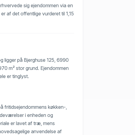
) erhvervede sig ejendommen via en
 af det offentlige vurderet til 1,15
g ligger på Bjerghuse 125, 6990
1.970 m² stor grund. Ejendommen
e er tinglyst.
på fritidsejendommens køkken-,
badeværelser i enheden og
ale er lavet af træ, mens
 hovedsagelige anvendelse af