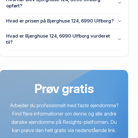
6990 Ulfborg.
opført?
Den primære bygning blev bygget i 1960 på
Hvad er prisen på Bjerghuse 124, 6990 Ulfborg?
Bjerghuse 124, 6990 Ulfborg.
Prisen var 665.000 kr., da Bjerghuse 124, 6990
Hvad er Bjerghuse 124, 6990 Ulfborg vurderet
Ulfborg senest blev handlet i 2009.
til?
980.000 kr. er vurdering på Bjerghuse 124, 6990
Ulfborg.
Prøv gratis
Arbejder du professionelt med faste ejendomme?
Find flere informationer om denne og alle andre
danske ejendomme på Resights-platformen. Du
kan prøve den helt gratis via nedenstående link.