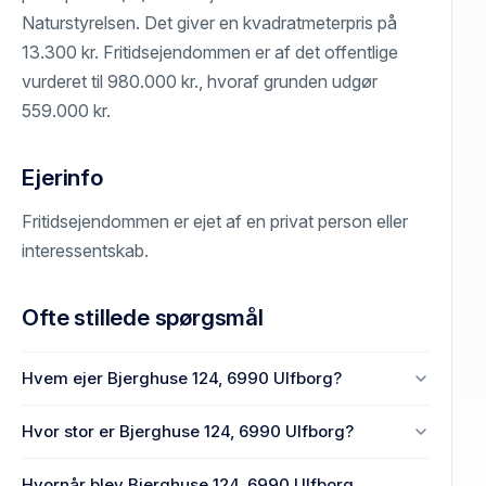
Naturstyrelsen. Det giver en kvadratmeterpris på
13.300 kr. Fritidsejendommen er af det offentlige
vurderet til 980.000 kr., hvoraf grunden udgør
559.000 kr.
Ejerinfo
Fritidsejendommen er ejet af en privat person eller
interessentskab.
Ofte stillede spørgsmål
Hvem ejer Bjerghuse 124, 6990 Ulfborg?
En eller flere privat(e) ejer Bjerghuse 124, 6990
Hvor stor er Bjerghuse 124, 6990 Ulfborg?
Ulfborg.
Enhedens BBR-areal er 50 m² på Bjerghuse 124,
Hvornår blev Bjerghuse 124, 6990 Ulfborg