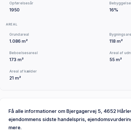
Opførelsesår
Bebyggelse
1950
16%
AREAL
Grundareal
Bygningsare
1.086 m²
118 m²
Beboelsesareal
Areal af udn
173 m²
55 m²
Areal af kælder
21 m²
Få alle informationer om Bjergagervej 5, 4652 Hårl
ejendommens sidste handelspris, ejendomsvurdering,
mere.