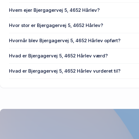
Hvem ejer Bjergagervej 5, 4652 Hårlev?
En eller flere privat(e) ejer Bjergagervej 5, 4652 Hårlev.
Hvor stor er Bjergagervej 5, 4652 Hårlev?
Enhedens BBR-areal er 173 m² på Bjergagervej 5, 4652 Hå
Hvornår blev Bjergagervej 5, 4652 Hårlev opført?
Den primære bygning blev bygget i 1950 på Bjergagervej 5
Hvad er Bjergagervej 5, 4652 Hårlev værd?
Prisen var 2,39 mio. kr., da Bjergagervej 5, 4652 Hårlev se
Hvad er Bjergagervej 5, 4652 Hårlev vurderet til?
2,17 mio. kr. er vurdering på Bjergagervej 5, 4652 Hårlev.