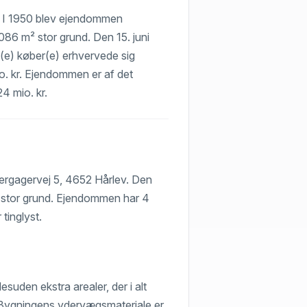
v. I 1950 blev ejendommen
086 m² stor grund. Den 15. juni
t(e) køber(e) erhvervede sig
io. kr. Ejendommen er af det
24 mio. kr.
Bjergagervej 5, 4652 Hårlev. Den
² stor grund. Ejendommen har 4
tinglyst.
suden ekstra arealer, der i alt
. Bygningens ydervægsmateriale er