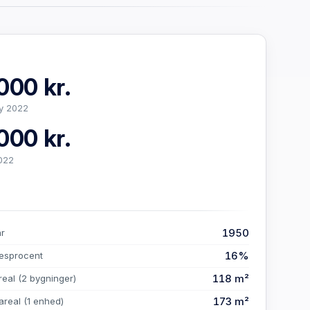
000 kr.
y 2022
000 kr.
022
1950
år
16%
esprocent
118 m²
real
(2 bygninger)
173 m²
areal
(1 enhed)