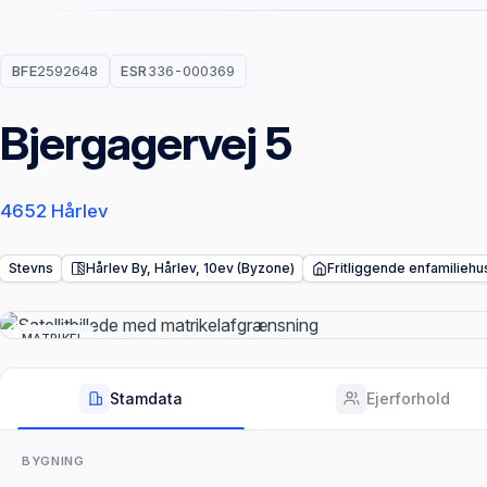
BFE
2592648
ESR
336-000369
Bjergagervej 5
4652 Hårlev
Stevns
Hårlev By, Hårlev, 10ev (Byzone)
Fritliggende enfamiliehu
MATRIKEL
Stamdata
Ejerforhold
BYGNING