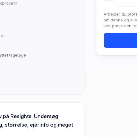
sprocent
Arbejder du prof
om denne og all
kan prøve den hel
al
yttet tagetage
ev på Resights. Undersøg
 størrelse, ejerinfo og meget