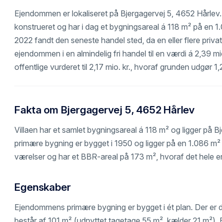
Ejendommen er lokaliseret på Bjergagervej 5, 4652 Hårle
konstrueret og har i dag et bygningsareal á 118 m² på en 1.
2022 fandt den seneste handel sted, da en eller flere priva
ejendommen i en almindelig fri handel til en værdi á 2,39 m
offentlige vurderet til 2,17 mio. kr., hvoraf grunden udgør 1,
Fakta om Bjergagervej 5, 4652 Hårlev
Villaen har et samlet bygningsareal á 118 m² og ligger på 
primære bygning er bygget i 1950 og ligger på en 1.086 m
værelser og har et BBR-areal på 173 m², hvoraf det hele er 
Egenskaber
Ejendommens primære bygning er bygget i ét plan. Der er de
består af 101 m² (udnyttet tagetage 55 m², kælder 21 m²)