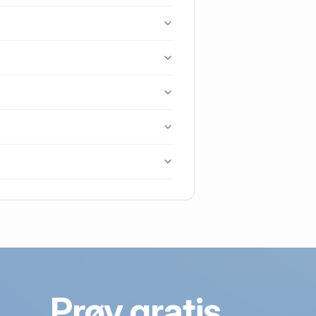
rlev.
, 4652 Hårlev.
nest blev handlet i 2022.
Prøv gratis