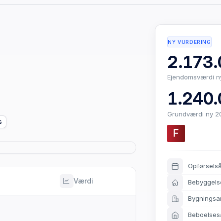
NY VURDERING
2.173.
Ejendomsværdi n
1.240.
Grundværdi ny 2
s
F
Opførsels
Værdi
Bebyggels
Bygningsa
Beboelses