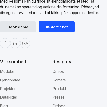
Med Resights kan du finde alt ejendomsdata ét sted, så
du nemt kan spare tid og vækste din forretning. Påbegynd
din egen prøveperiode ved at klikke på knappen nedenfor.
Book demo
Start chat
Virksomhed
Resights
Moduler
Om os
Ejendomme
Karriere
Projekter
Produkt
Datakilder
Presse
Blog
Ordbog