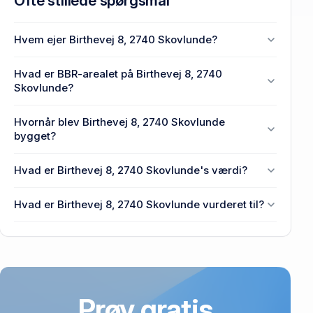
Ofte stillede spørgsmål
Hvem ejer Birthevej 8, 2740 Skovlunde?
En eller flere privat(e) ejer Birthevej 8, 2740
Hvad er BBR-arealet på Birthevej 8, 2740
Skovlunde.
Skovlunde?
Enhedens BBR-areal er 173 m² på Birthevej 8, 2740
Hvornår blev Birthevej 8, 2740 Skovlunde
Skovlunde.
bygget?
Den primære bygning blev bygget i 1954 på
Hvad er Birthevej 8, 2740 Skovlunde's værdi?
Birthevej 8, 2740 Skovlunde.
Prisen var 1,17 mio. kr., da Birthevej 8, 2740
Hvad er Birthevej 8, 2740 Skovlunde vurderet til?
Skovlunde senest blev handlet i 1998.
5,57 mio. kr. er vurdering på Birthevej 8, 2740
Skovlunde.
Prøv gratis