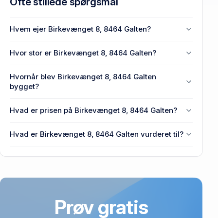
Ofte stillede spørgsmål
Hvem ejer Birkevænget 8, 8464 Galten?
En eller flere privat(e) ejer Birkevænget 8, 8464
Hvor stor er Birkevænget 8, 8464 Galten?
Galten.
Enhedens BBR-areal er 174 m² på Birkevænget 8,
Hvornår blev Birkevænget 8, 8464 Galten
8464 Galten.
bygget?
Den primære bygning blev opført i 2026 på
Hvad er prisen på Birkevænget 8, 8464 Galten?
Birkevænget 8, 8464 Galten.
Prisen var 1,8 mio. kr., da Birkevænget 8, 8464
Hvad er Birkevænget 8, 8464 Galten vurderet til?
Galten senest blev handlet i 2025.
2,55 mio. kr. er vurdering på Birkevænget 8, 8464
Galten.
Prøv gratis