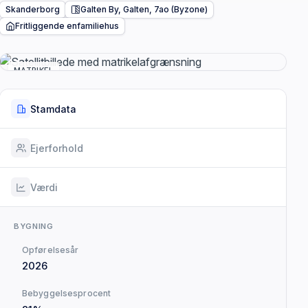
Skanderborg
Galten By, Galten, 7ao (Byzone)
Fritliggende enfamiliehus
MATRIKEL
Stamdata
Ejerforhold
Værdi
BYGNING
Opførelsesår
2026
Bebyggelsesprocent