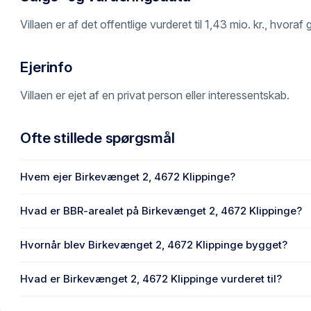
Villaen er af det offentlige vurderet til 1,43 mio. kr., hvor
Ejerinfo
Villaen er ejet af en privat person eller interessentskab.
Ofte stillede spørgsmål
Hvem ejer Birkevænget 2, 4672 Klippinge?
En eller flere privat(e) ejer Birkevænget 2, 4672 Klippinge.
Hvad er BBR-arealet på Birkevænget 2, 4672 Klippinge?
Enhedens BBR-areal er 131 m² på Birkevænget 2, 4672 Kl
Hvornår blev Birkevænget 2, 4672 Klippinge bygget?
Den primære bygning blev bygget i 1971 på Birkevænget 2,
Hvad er Birkevænget 2, 4672 Klippinge vurderet til?
1,43 mio. kr. er vurdering på Birkevænget 2, 4672 Klipping