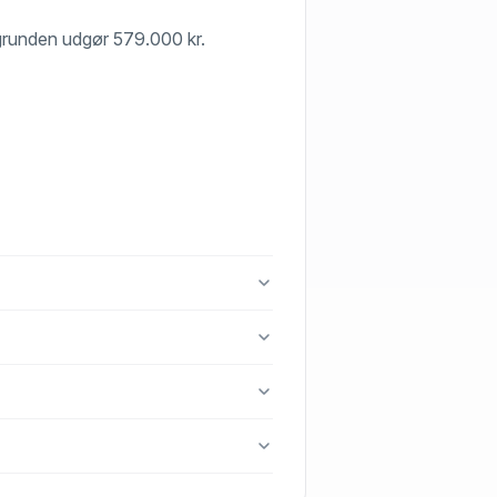
af grunden udgør 579.000 kr.
ippinge.
 4672 Klippinge.
e.