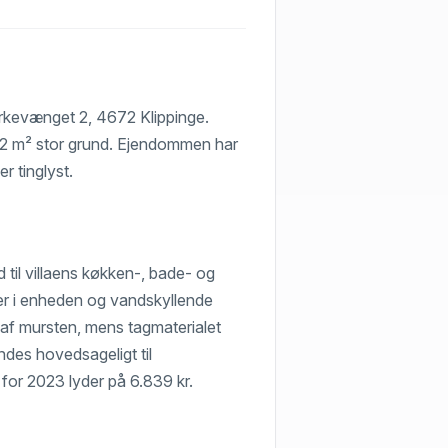
Birkevænget 2, 4672 Klippinge.
52 m² stor grund. Ejendommen har
r tinglyst.
 til villaens køkken-, bade- og
lser i enheden og vandskyllende
 af mursten, mens tagmaterialet
des hovedsageligt til
 for 2023 lyder på 6.839 kr.