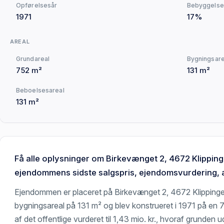
Opførelsesår
Bebyggelse
1971
17%
AREAL
Grundareal
Bygningsare
752 m²
131 m²
Beboelsesareal
131 m²
Få alle oplysninger om Birkevænget 2, 4672 Klipping
ejendommens sidste salgspris, ejendomsvurdering, a
Ejendommen er placeret på Birkevænget 2, 4672 Klipping
bygningsareal på 131 m² og blev konstrueret i 1971 på en
af det offentlige vurderet til 1,43 mio. kr., hvoraf grunden 