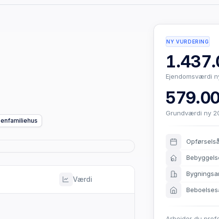
NY VURDERING
1.437.
Ejendomsværdi n
579.00
Grundværdi ny 2
 enfamiliehus
Opførsels
Bebyggels
Bygningsa
Værdi
Beboelses
Arbejder du prof