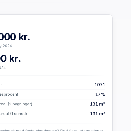
000 kr.
y 2024
0 kr.
024
1971
år
17%
esprocent
131 m²
real
(2 bygninger)
131 m²
areal
(1 enhed)
essionelt med faste ejendomme? Find flere informationer