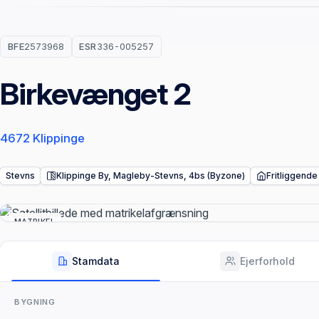
BFE
2573968
ESR
336-005257
Birkevænget 2
4672 Klippinge
Stevns
Klippinge By, Magleby-Stevns, 4bs (Byzone)
Fritliggende
MATRIKEL
Stamdata
Ejerforhold
BYGNING