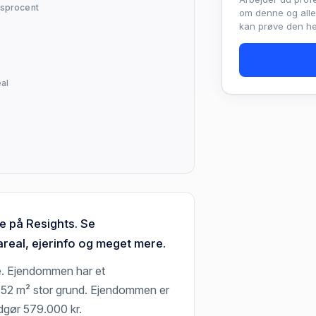
sprocent
om denne og all
kan prøve den hel
al
e på Resights. Se
real, ejerinfo og meget mere.
e. Ejendommen har et
 752 m² stor grund. Ejendommen er
udgør 579.000 kr.