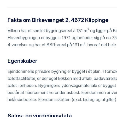
Fakta om Birkevænget 2, 4672 Klippinge
Villaen har et samlet bygningsareal á 131 m² og ligger på 
Hovedbygningen er bygget i 1971 og befinder sig på en 7
4 værelser og har et BBR-areal på 131 m², hvoraf det hele e
Egenskaber
Ejendommens primære bygning er bygget i ét plan. I forhold
toiletfactiliteter, er der eget køkken med afløb, badevære
toilet i enheden. Bygningens ydervægsmateriale er bygget
består af fibercement herunder asbest. Ejendommen anven
helårsbeboelse. Ejendomsskatten (excl. bidrag og afgifter)
Salgs- og vurderingsdata