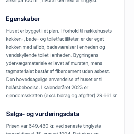
areal på 100 m², hvoraf det hele er tinglyst.
Egenskaber
Huset er bygget i ét plan. I forhold til rækkehusets
køkken-, bade- og toiletfactiliteter, er der eget
køkken med afløb, badeværelser i enheden og
vandskyllende toilet i enheden. Bygningens
ydervægsmateriale er lavet af mursten, mens
tagmaterialet består af fibercement uden asbest.
Den hovedsagelige anvendelse af huset er til
helårsbeboelse. I kalenderåret 2023 er
ejendomsskatten (excl. bidrag og afgifter) 29.661 kr.
Salgs- og vurderingsdata
Prisen var 649.480 kr. ved seneste tinglyste