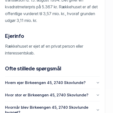
transaktion d. 15. august 1994. Det giver en
kvadratmeterpris på 5.367 kr. Rækkehuset er af det
offentlige vurderet til 3,57 mio. kr., hvoraf grunden
udgør 3,11 mio. kr.
Ejerinfo
Rækkehuset er ejet af en privat person eller
interessentskab.
Ofte stillede spørgsmål
Hvem ejer Birkeengen 45, 2740 Skovlunde?
En eller flere privat(e) ejer Birkeengen 45, 2740
Hvor stor er Birkeengen 45, 2740 Skovlunde?
Skovlunde.
Enhedens BBR-areal er 100 m² på Birkeengen 45,
Hvornår blev Birkeengen 45, 2740 Skovlunde
2740 Skovlunde.
bygget?