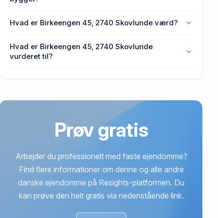
Den primære bygning blev opført i 1960 på
Hvad er Birkeengen 45, 2740 Skovlunde værd?
Birkeengen 45, 2740 Skovlunde.
Prisen var 649.480 kr., da Birkeengen 45, 2740
Hvad er Birkeengen 45, 2740 Skovlunde
Skovlunde senest blev handlet i 1994.
vurderet til?
3,57 mio. kr. er vurdering på Birkeengen 45, 2740
Skovlunde.
Prøv gratis
Arbejder du professionelt med faste ejendomme?
Find flere informationer om denne og alle andre
danske ejendomme på Resights-platformen. Du
kan prøve den helt gratis via nedenstående link.