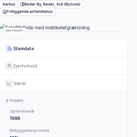
Aarhus
Beder By, Beder, 4cb (Byzone)
Fritliggende enfamiliehus
MATRIKEL
Stamdata
Ejerforhold
Værdi
BYGNING
Opførelsesår
1986
Bebyggelsesprocent