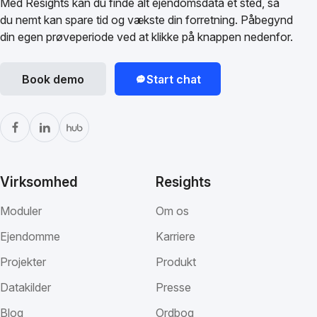
Med Resights kan du finde alt ejendomsdata ét sted, så
du nemt kan spare tid og vækste din forretning. Påbegynd
din egen prøveperiode ved at klikke på knappen nedenfor.
Book demo
Start chat
Virksomhed
Resights
Moduler
Om os
Ejendomme
Karriere
Projekter
Produkt
Datakilder
Presse
Blog
Ordbog