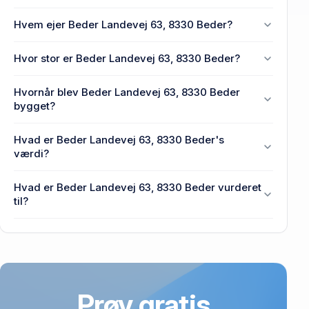
Hvem ejer Beder Landevej 63, 8330 Beder?
En eller flere privat(e) ejer Beder Landevej 63, 8330
Hvor stor er Beder Landevej 63, 8330 Beder?
Beder.
Enhedens BBR-areal er 129 m² på Beder Landevej
Hvornår blev Beder Landevej 63, 8330 Beder
63, 8330 Beder.
bygget?
Den primære bygning blev opført i 1986 på Beder
Hvad er Beder Landevej 63, 8330 Beder's
Landevej 63, 8330 Beder.
værdi?
Prisen var 2,49 mio. kr., da Beder Landevej 63,
Hvad er Beder Landevej 63, 8330 Beder vurderet
8330 Beder senest blev handlet i 2020.
til?
3,04 mio. kr. er vurdering på Beder Landevej 63,
8330 Beder.
Prøv gratis