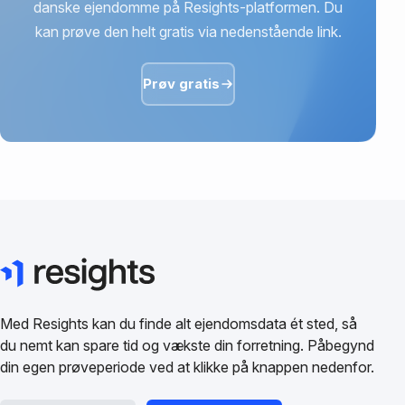
danske ejendomme på Resights-platformen. Du
kan prøve den helt gratis via nedenstående link.
Prøv gratis
Med Resights kan du finde alt ejendomsdata ét sted, så
du nemt kan spare tid og vækste din forretning. Påbegynd
din egen prøveperiode ved at klikke på knappen nedenfor.