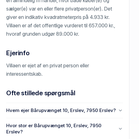
en almindelig fri handel, hvor både køber(e) og
sælger(e) var en eller flere privatperson(er). Det
giver en indikativ kvadratmeterpris på 4.933 kr.
Villaen er af det offentlige vurderet til 657.000 kr.,
hvoraf grunden udgør 89.000 kr.
Ejerinfo
Villaen er ejet af en privat person eller
interessentskab.
Ofte stillede spørgsmål
Hvem ejer Bårupvænget 10, Erslev, 7950 Erslev?
En eller flere privat(e) ejer Bårupvænget 10, Erslev,
Hvor stor er Bårupvænget 10, Erslev, 7950
7950 Erslev.
Erslev?