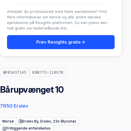
Arbejder du professionelt med faste ejendomme? Find
flere informationer om denne og alle andre danske
ejendomme på Resights-platformen. Du kan prøve den
helt gratis via nedenstående link.
Prøv Resights gratis
BFE
3437145
ESR
773-118078
Bårupvænget 10
7950 Erslev
Morsø
Erslev By, Erslev, 23x (Byzone)
Fritliggende enfamiliehus