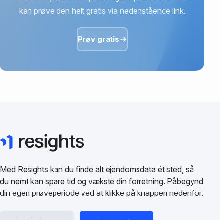
kan prøve den helt gratis via nedenstående link.
Prøv gratis
Med Resights kan du finde alt ejendomsdata ét sted, så
du nemt kan spare tid og vækste din forretning. Påbegynd
din egen prøveperiode ved at klikke på knappen nedenfor.