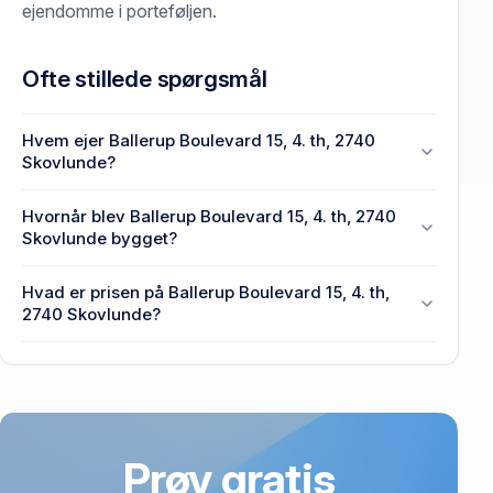
ejendomme i porteføljen.
Ofte stillede spørgsmål
Hvem ejer Ballerup Boulevard 15, 4. th, 2740
Skovlunde?
Skovlunde F1 E2 A/S ejer Ballerup Boulevard 15, 4.
Hvornår blev Ballerup Boulevard 15, 4. th, 2740
th, 2740 Skovlunde.
Skovlunde bygget?
Den primære bygning blev opført i 2022 på Ballerup
Hvad er prisen på Ballerup Boulevard 15, 4. th,
Boulevard 15, 4. th, 2740 Skovlunde.
2740 Skovlunde?
Prisen var 7,07 mio. kr., da Ballerup Boulevard 15, 4.
th, 2740 Skovlunde senest blev handlet i 2020.
Prøv gratis