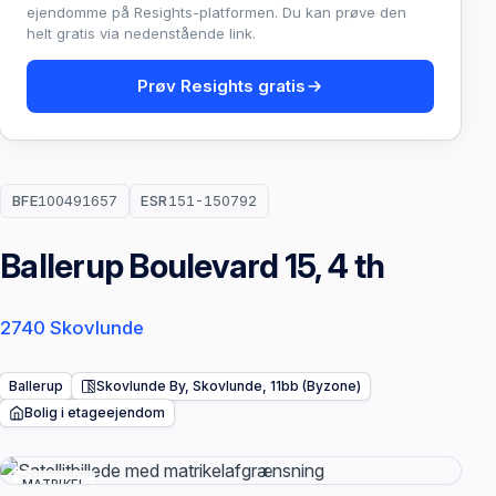
ejendomme på Resights-platformen. Du kan prøve den
helt gratis via nedenstående link.
Prøv Resights gratis
BFE
100491657
ESR
151-150792
Ballerup Boulevard 15, 4 th
2740 Skovlunde
Ballerup
Skovlunde By, Skovlunde, 11bb (Byzone)
Bolig i etageejendom
MATRIKEL