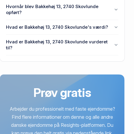
Enhedens BBR-areal er 172 m² på Bakkehøj 13,
Hvornår blev Bakkehøj 13, 2740 Skovlunde
2740 Skovlunde.
opført?
Den primære bygning blev bygget i 1961 på
Hvad er Bakkehøj 13, 2740 Skovlunde's værdi?
Bakkehøj 13, 2740 Skovlunde.
Prisen var 4,4 mio. kr., da Bakkehøj 13, 2740
Hvad er Bakkehøj 13, 2740 Skovlunde vurderet
Skovlunde senest blev handlet i 2017.
til?
5,47 mio. kr. er vurdering på Bakkehøj 13, 2740
Skovlunde.
Prøv gratis
Arbejder du professionelt med faste ejendomme?
Find flere informationer om denne og alle andre
danske ejendomme på Resights-platformen. Du
kan prøve den helt gratis via nedenstående link.