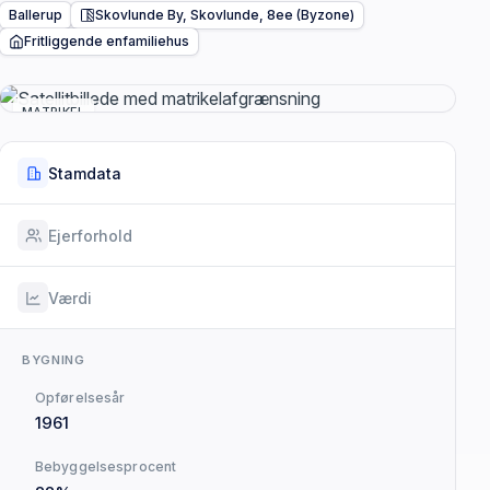
Ballerup
Skovlunde By, Skovlunde, 8ee (Byzone)
Fritliggende enfamiliehus
MATRIKEL
Stamdata
Ejerforhold
Værdi
BYGNING
Opførelsesår
1961
Bebyggelsesprocent