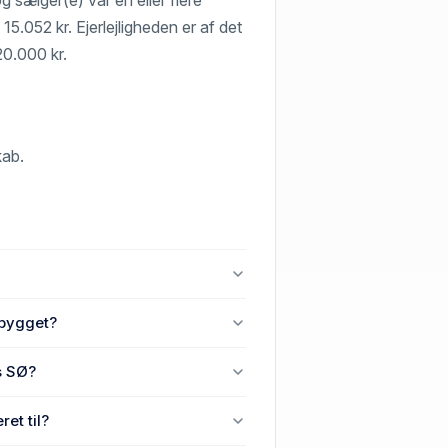
15.052 kr. Ejerlejligheden er af det
20.000 kr.
kab.
60 Randers SØ.
 bygget?
 37B, st. th, 8960 Randers SØ.
s SØ?
60 Randers SØ senest blev handlet i
et til?