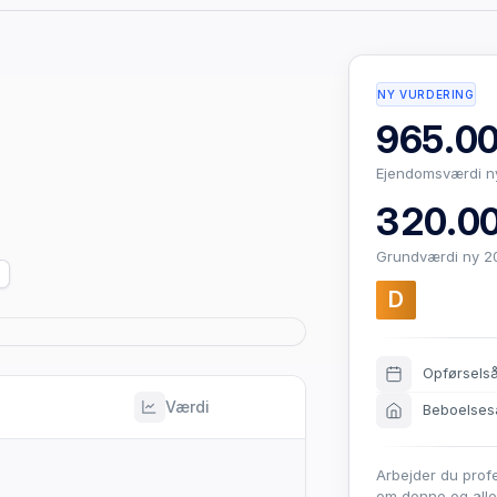
NY VURDERING
965.00
Ejendomsværdi n
320.00
Grundværdi ny 2
D
Opførsels
Værdi
Beboelses
Arbejder du prof
om denne og all