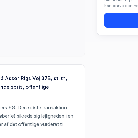
kan prøve den hel
å Asser Rigs Vej 37B, st. th,
delspris, offentlige
ders SØ. Den sidste transaktion
øber(e) sikrede sig lejligheden i en
r af det offentlige vurderet til