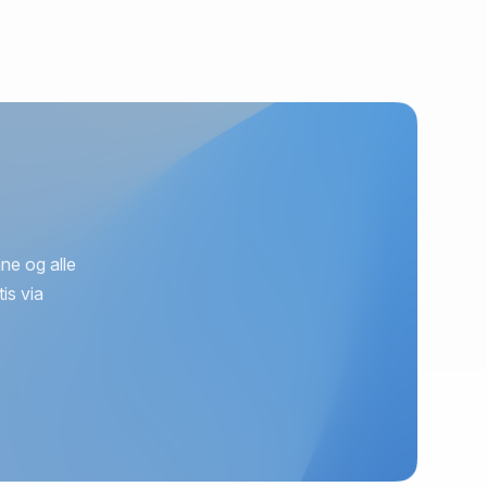
ne og alle
is via