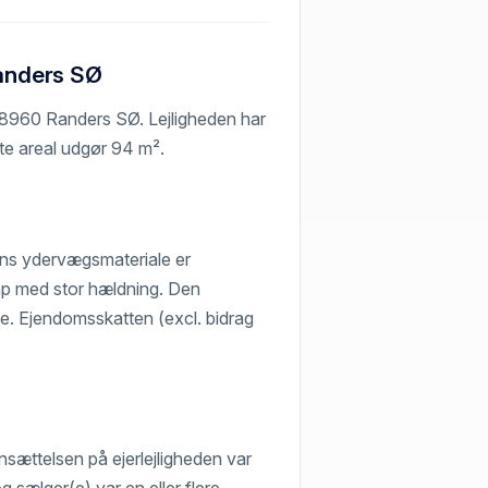
Randers SØ
h, 8960 Randers SØ. Lejligheden har
te areal udgør 94 m².
ens ydervægsmateriale er
pap med stor hældning. Den
se. Ejendomsskatten (excl. bidrag
ansættelsen på ejerlejligheden var
g sælger(e) var en eller flere