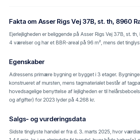
Fakta om Asser Rigs Vej 37B, st. th, 8960 
Ejerlejligheden er beliggende på Asser Rigs Vej 37B, st. t
4 værelser og har et BBR-areal på 96 m², mens det tinglys
Egenskaber
Adressens primære bygning er bygget i 3 etager. Bygning
konstrueret af mursten, mens tagmaterialet består af tag
hovedsagelige benyttelse af lejligheden er til helårsbeboel
og afgifter) for 2023 lyder på 4.268 kr.
Salgs- og vurderingsdata
Sidste tinglyste handel er fra d. 3. marts 2025, hvor værdi
1,44 mio. kr. i en almindelig fri handel, hvor både køber(e) o