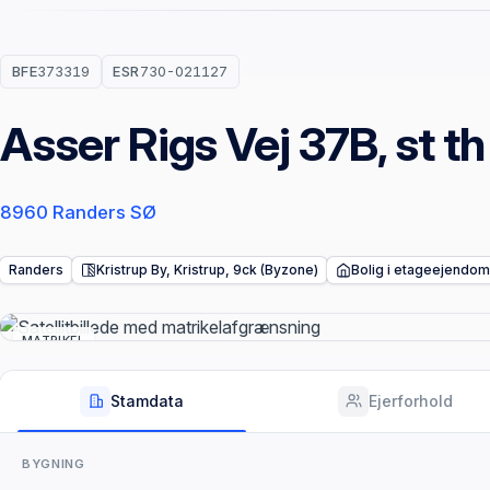
BFE
373319
ESR
730-021127
Asser Rigs Vej 37B, st th
8960 Randers SØ
Randers
Kristrup By, Kristrup, 9ck (Byzone)
Bolig i etageejendom
MATRIKEL
Stamdata
Ejerforhold
BYGNING