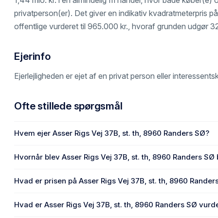
privatperson(er). Det giver en indikativ kvadratmeterpris på 
offentlige vurderet til 965.000 kr., hvoraf grunden udgør 3
Ejerinfo
Ejerlejligheden er ejet af en privat person eller interessents
Ofte stillede spørgsmål
Hvem ejer Asser Rigs Vej 37B, st. th, 8960 Randers SØ?
En eller flere privat(e) ejer Asser Rigs Vej 37B, st. th, 89
Hvornår blev Asser Rigs Vej 37B, st. th, 8960 Randers SØ
Den primære bygning blev opført i 1968 på Asser Rigs Vej
Hvad er prisen på Asser Rigs Vej 37B, st. th, 8960 Rander
Prisen var 1,44 mio. kr., da Asser Rigs Vej 37B, st. th, 89
Hvad er Asser Rigs Vej 37B, st. th, 8960 Randers SØ vurder
2025.