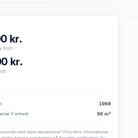
0 kr.
y 2020
0 kr.
020
1968
år
96 m²
areal
(1 enhed)
essionelt med faste ejendomme? Find flere informationer
e andre danske ejendomme på Resights-platformen. Du