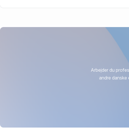
965.000 kr. er vurdering på Asser Rigs Vej 37B, st. th, 8
Arbejder du profes
andre danske 