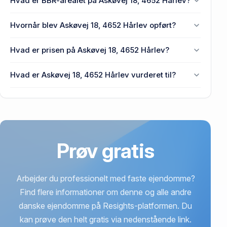
Hvad er BBR-arealet på Askøvej 18, 4652 Hårlev?
Enhedens BBR-areal er 120 m² på Askøvej 18,
Hvornår blev Askøvej 18, 4652 Hårlev opført?
4652 Hårlev.
Den primære bygning blev bygget i 1986 på Askøvej
Hvad er prisen på Askøvej 18, 4652 Hårlev?
18, 4652 Hårlev.
Prisen var 1,97 mio. kr., da Askøvej 18, 4652 Hårlev
Hvad er Askøvej 18, 4652 Hårlev vurderet til?
senest blev handlet i 2021.
1,9 mio. kr. er vurdering på Askøvej 18, 4652 Hårlev.
Prøv gratis
Arbejder du professionelt med faste ejendomme?
Find flere informationer om denne og alle andre
danske ejendomme på Resights-platformen. Du
kan prøve den helt gratis via nedenstående link.