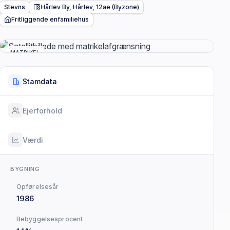
Stevns
Hårlev By, Hårlev, 12ae (Byzone)
Fritliggende enfamiliehus
MATRIKEL
Stamdata
Ejerforhold
Værdi
BYGNING
Opførelsesår
1986
Bebyggelsesprocent