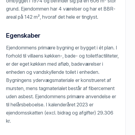
ombygget i 1974 og befinder sig på en 606 m² stor
grund. Ejendommen har 4 værelser og har et BBR-
areal på 142 m², hvoraf det hele er tinglyst.
Egenskaber
Ejendommens primære bygning er bygget i ét plan. I
forhold til villaens køkken-, bade- og toiletfactiliteter,
er der eget køkken med afløb, badeværelser i
enheden og vandskyllende toilet i enheden.
Bygningens ydervægsmateriale er konstrueret af
mursten, mens tagmaterialet består af fibercement
uden asbest. Ejendommens primære anvendelse er
til helårsbeboelse. I kalenderåret 2023 er
ejendomsskatten (excl. bidrag og afgifter) 29.306
kr.