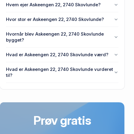
Hvem ejer Askeengen 22, 2740 Skovlunde?
En eller flere privat(e) ejer Askeengen 22, 2740
Hvor stor er Askeengen 22, 2740 Skovlunde?
Skovlunde.
Enhedens BBR-areal er 142 m² på Askeengen 22,
Hvornår blev Askeengen 22, 2740 Skovlunde
2740 Skovlunde.
bygget?
Den primære bygning blev bygget i 1970 på
Hvad er Askeengen 22, 2740 Skovlunde værd?
Askeengen 22, 2740 Skovlunde.
Prisen var 2,38 mio. kr., da Askeengen 22, 2740
Hvad er Askeengen 22, 2740 Skovlunde vurderet
Skovlunde senest blev handlet i 2009.
til?
4,35 mio. kr. er vurdering på Askeengen 22, 2740
Skovlunde.
Prøv gratis