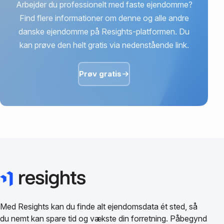
Arbejder du professionelt med faste ejendomme?
Find flere informationer om denne og alle andre
danske ejendomme på Resights-platformen. Du
kan prøve den helt gratis via nedenstående link.
Prøv gratis
Med Resights kan du finde alt ejendomsdata ét sted, så
du nemt kan spare tid og vækste din forretning. Påbegynd