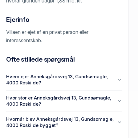
hvoraf grunden udgør 1,88 mio. kr.
Ejerinfo
Villaen er ejet af en privat person eller
interessentskab.
Ofte stillede spørgsmål
Hvem ejer Anneksgårdsvej 13, Gundsømagle,
4000 Roskilde?
En eller flere privat(e) ejer Anneksgårdsvej 13,
Hvor stor er Anneksgårdsvej 13, Gundsømagle,
Gundsømagle, 4000 Roskilde.
4000 Roskilde?
Enhedens BBR-areal er 143 m² på Anneksgårdsvej
Hvornår blev Anneksgårdsvej 13, Gundsømagle,
13, Gundsømagle, 4000 Roskilde.
4000 Roskilde bygget?
Den primære bygning blev bygget i 1973 på