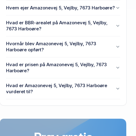
Hvem ejer Amazonevej 5, Vejlby, 7673 Harboøre?
En eller flere privat(e) ejer Amazonevej 5, Vejlby,
Hvad er BBR-arealet på Amazonevej 5, Vejlby,
7673 Harboøre.
7673 Harboøre?
Enhedens BBR-areal er 60 m² på Amazonevej 5,
Hvornår blev Amazonevej 5, Vejlby, 7673
Vejlby, 7673 Harboøre.
Harboøre opført?
Den primære bygning blev opført i 1963 på
Hvad er prisen på Amazonevej 5, Vejlby, 7673
Amazonevej 5, Vejlby, 7673 Harboøre.
Harboøre?
Prisen var 649.564 kr., da Amazonevej 5, Vejlby,
Hvad er Amazonevej 5, Vejlby, 7673 Harboøre
7673 Harboøre senest blev handlet i 2008.
vurderet til?
1,03 mio. kr. er vurdering på Amazonevej 5, Vejlby,
7673 Harboøre.