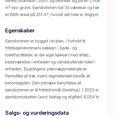
senest istandsat i 2007 og befinder sig på en 2.506
m² stor grund. Ejendommen har 10 værelser og har
et BBR-areal på 251 m², hvoraf det hele er tinglyst.
Egenskaber
Ejendommen er bygget i ét plan. I forhold til
fritidsejendommens køkken-, bade- og
toiletfactiliteter, er der eget køkken med afløb,
badeværelser i enheden og vandskyllende toilet i
enheden. Bygningens ydervægsmateriale er
fremstillet af træ, mens tagmaterialet består af
betontagsten. Den primære benyttelse af
ejendommen er til fritidsformål (feriehus). I 2023 er
ejendomsskatten (excl. bidrag og afgifter) 6.054 kr.
Salgs- og vurderingsdata