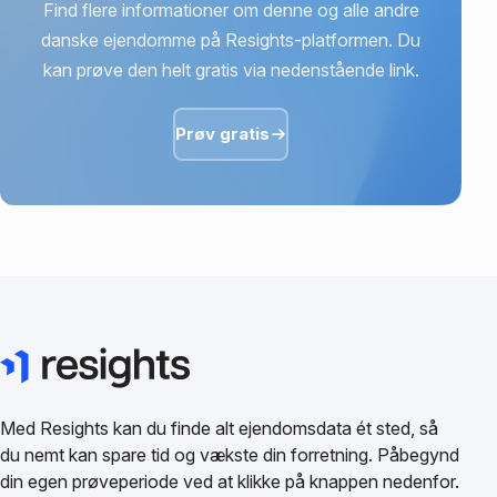
Find flere informationer om denne og alle andre
danske ejendomme på Resights-platformen. Du
kan prøve den helt gratis via nedenstående link.
Prøv gratis
Med Resights kan du finde alt ejendomsdata ét sted, så
du nemt kan spare tid og vækste din forretning. Påbegynd
din egen prøveperiode ved at klikke på knappen nedenfor.