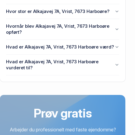
En eller flere privat(e) ejer Alkajavej 7A, Vrist, 7673
Hvor stor er Alkajavej 7A, Vrist, 7673 Harboøre?
Harboøre.
Enhedens BBR-areal er 251 m² på Alkajavej 7A,
Hvornår blev Alkajavej 7A, Vrist, 7673 Harboøre
Vrist, 7673 Harboøre.
opført?
Den primære bygning blev opført i 1995 på Alkajavej
Hvad er Alkajavej 7A, Vrist, 7673 Harboøre værd?
7A, Vrist, 7673 Harboøre.
Prisen var 2,55 mio. kr., da Alkajavej 7A, Vrist, 7673
Hvad er Alkajavej 7A, Vrist, 7673 Harboøre
Harboøre senest blev handlet i 2021.
vurderet til?
2,6 mio. kr. er vurdering på Alkajavej 7A, Vrist, 7673
Harboøre.
Prøv gratis
Arbejder du professionelt med faste ejendomme?