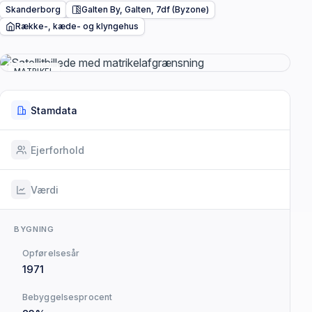
Skanderborg
Galten By, Galten, 7df (Byzone)
Række-, kæde- og klyngehus
MATRIKEL
Stamdata
Ejerforhold
Værdi
BYGNING
Opførelsesår
1971
Bebyggelsesprocent