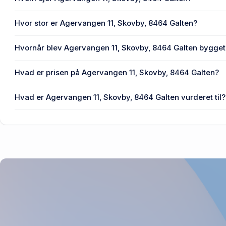
En eller flere privat(e) ejer Agervangen 11, Skovby, 8464 
Hvor stor er Agervangen 11, Skovby, 8464 Galten?
Enhedens BBR-areal er 146 m² på Agervangen 11, Skovby
Hvornår blev Agervangen 11, Skovby, 8464 Galten bygget
Den primære bygning blev opført i 1977 på Agervangen 11
Hvad er prisen på Agervangen 11, Skovby, 8464 Galten?
Prisen var 1,9 mio. kr., da Agervangen 11, Skovby, 8464 Ga
Hvad er Agervangen 11, Skovby, 8464 Galten vurderet til?
2,34 mio. kr. er vurdering på Agervangen 11, Skovby, 846