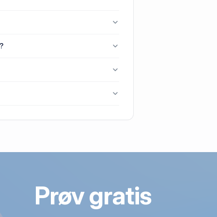
Galten.
, 8464 Galten.
?
, Skovby, 8464 Galten.
lten senest blev handlet i 2015.
4 Galten.
Prøv gratis