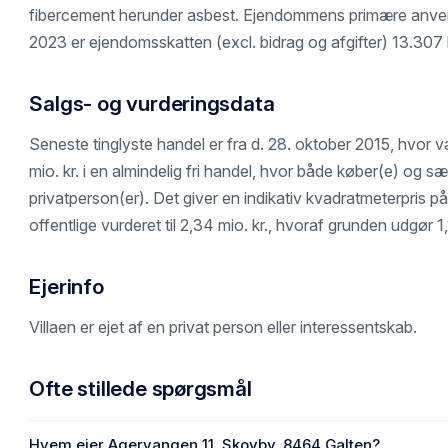
fibercement herunder asbest. Ejendommens primære anvende
2023 er ejendomsskatten (excl. bidrag og afgifter) 13.307 
Salgs- og vurderingsdata
Seneste tinglyste handel er fra d. 28. oktober 2015, hvor v
mio. kr. i en almindelig fri handel, hvor både køber(e) og sæl
privatperson(er). Det giver en indikativ kvadratmeterpris på 
offentlige vurderet til 2,34 mio. kr., hvoraf grunden udgør 1,
Ejerinfo
Villaen er ejet af en privat person eller interessentskab.
Ofte stillede spørgsmål
Hvem ejer Agervangen 11, Skovby, 8464 Galten?