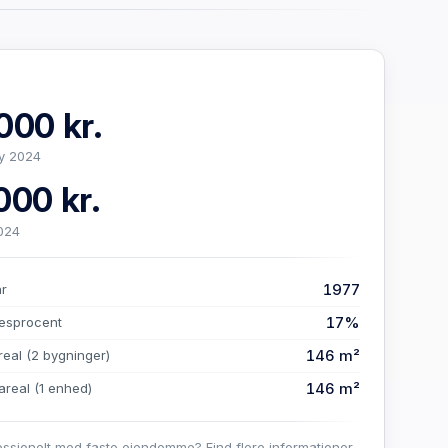
000 kr.
y 2024
000 kr.
024
1977
år
17%
esprocent
146 m²
real
(2 bygninger)
146 m²
areal
(1 enhed)
essionelt med faste ejendomme? Find flere informationer