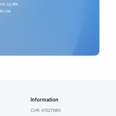
ne og alle
is via
Information
CVR: 41527080