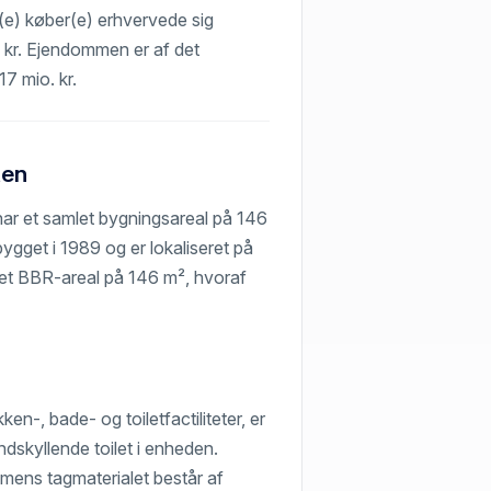
t(e) køber(e) erhvervede sig
o. kr. Ejendommen er af det
17 mio. kr.
ten
har et samlet bygningsareal på 146
ygget i 1989 og er lokaliseret på
et BBR-areal på 146 m², hvoraf
n-, bade- og toiletfactiliteter, er
dskyllende toilet i enheden.
mens tagmaterialet består af