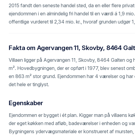
2015 fandt den seneste handel sted, da en eller flere priva
ejendommen i en almindelig fri handel til en værdi á 1,9 mi
offentlige vurderet til 2,34 mio. kr., hvoraf grunden udgør 1,
Fakta om Agervangen 11, Skovby, 8464 Gal
Villaen ligger på Agervangen 11, Skovby, 8464 Galten og 
m². Hovedbygningen, der er opført i 1977, blev senest omb
en 863 m² stor grund. Ejendommen har 4 værelser og har 
det hele er tinglyst.
Egenskaber
Ejendommen er bygget i ét plan. Kigger man på villaens køkke
der eget køkken med afløb, badeværelser i enheden og van
Bygningens ydervægsmateriale er konstrueret af mursten, 