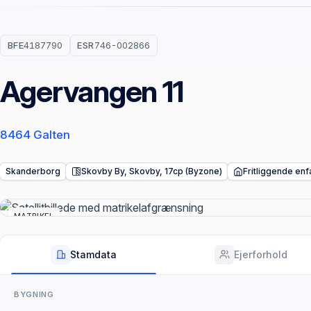
BFE
4187790
ESR
746-002866
Agervangen 11
8464 Galten
Skanderborg
Skovby By, Skovby, 17cp (Byzone)
Fritliggende enf
MATRIKEL
Stamdata
Ejerforhold
BYGNING