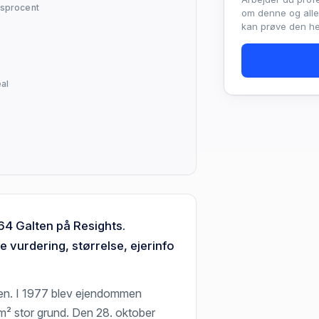
sprocent
om denne og all
kan prøve den hel
al
64 Galten på Resights.
 vurdering, størrelse, ejerinfo
en. I 1977 blev ejendommen
m² stor grund. Den 28. oktober