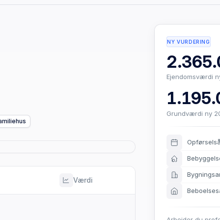
NY VURDERING
2.365.
Ejendomsværdi n
1.195.
Grundværdi ny 2
amiliehus
Opførsels
Bebyggels
Bygningsa
Værdi
Beboelses
Arbejder du prof